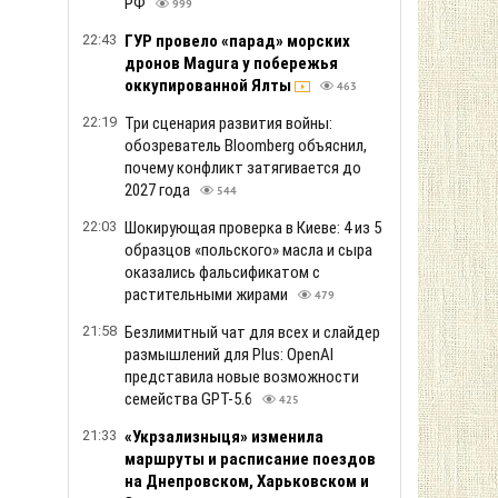
РФ
999
22:43
ГУР провело «парад» морских
дронов Magura у побережья
оккупированной Ялты
463
22:19
Три сценария развития войны:
обозреватель Bloomberg объяснил,
почему конфликт затягивается до
2027 года
544
22:03
Шокирующая проверка в Киеве: 4 из 5
образцов «польского» масла и сыра
оказались фальсификатом с
растительными жирами
479
21:58
Безлимитный чат для всех и слайдер
размышлений для Plus: OpenAI
представила новые возможности
семейства GPT-5.6
425
21:33
«Укрзализныця» изменила
маршруты и расписание поездов
на Днепровском, Харьковском и