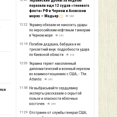
Украинские дроны за неделю
поразили еще 12 судов «теневого
флота» РФ в Черном и Азовском
морях — Мадьяр
188
12:22
Украину обязали не наносить удары
в
по нероссийским нефтяным танкерам
в Черном море
181
12:19
Погибли дедушка, бабушка и их
трехлетний внук: подробности удара
по Киевской области
156
12:03
Украина теряет накопленный
дипломатический и военный перелом
во взаимоотношениях с США, - The
Atlantic
201
11:58
Не выбрасывайте сердцевину:
лся
эксперты рассказали о скрытой
пользе и опасности яблочных
косточек
204
11:29
Отстранен от службы генерал США,