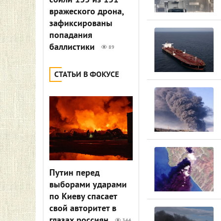
сбили 135 из 151
вражеского дрона,
зафиксированы
попадания
баллистики
89
СТАТЬИ В ФОКУСЕ
Путин перед
выборами ударами
по Киеву спасает
свой авторитет в
глазах россиян
344