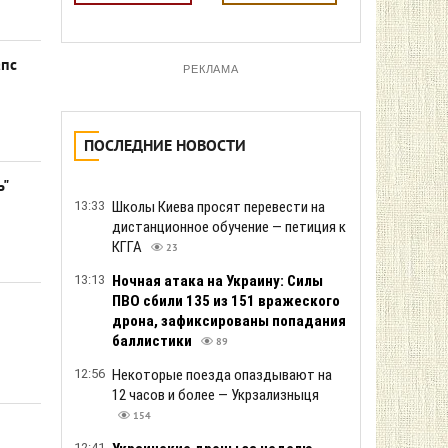
апс
РЕКЛАМА
ПОСЛЕДНИЕ НОВОСТИ
ь"
13:33
Школы Киева просят перевести на
дистанционное обучение — петиция к
КГГА
23
13:13
Ночная атака на Украину: Силы
ПВО сбили 135 из 151 вражеского
дрона, зафиксированы попадания
баллистики
89
12:56
Некоторые поезда опаздывают на
12 часов и более — Укрзализныця
154
12:41