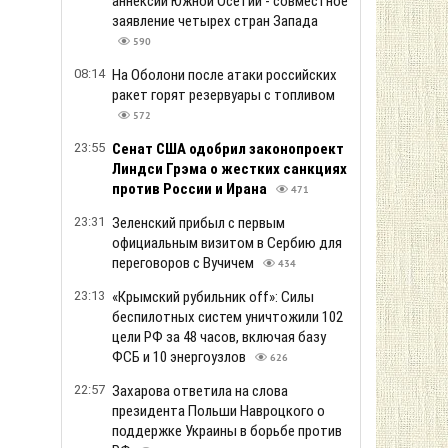
аннексии Южной Осетии - совместное
заявление четырех стран Запада
590
08:14
На Оболони после атаки российских
ракет горят резервуары с топливом
572
23:55
Сенат США одобрил законопроект
Линдси Грэма о жестких санкциях
против России и Ирана
471
23:31
Зеленский прибыл с первым
официальным визитом в Сербию для
переговоров с Вучичем
434
23:13
«Крымский рубильник off»: Силы
беспилотных систем уничтожили 102
цели РФ за 48 часов, включая базу
ФСБ и 10 энергоузлов
626
22:57
Захарова ответила на слова
президента Польши Навроцкого о
поддержке Украины в борьбе против