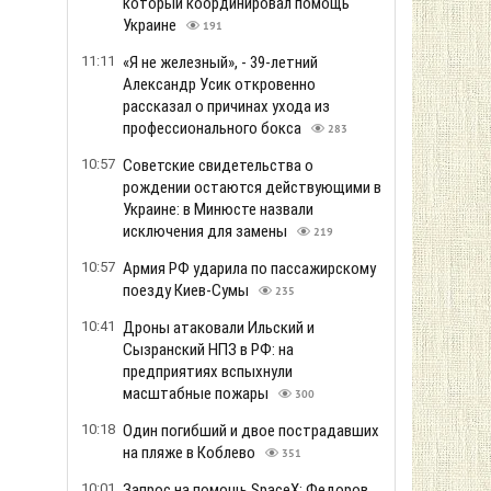
который координировал помощь
Украине
191
11:11
«Я не железный», - 39-летний
Александр Усик откровенно
рассказал о причинах ухода из
профессионального бокса
283
10:57
Советские свидетельства о
рождении остаются действующими в
Украине: в Минюсте назвали
исключения для замены
219
10:57
Армия РФ ударила по пассажирскому
поезду Киев-Сумы
235
10:41
Дроны атаковали Ильский и
Сызранский НПЗ в РФ: на
предприятиях вспыхнули
масштабные пожары
300
10:18
Один погибший и двое пострадавших
на пляже в Коблево
351
10:01
Запрос на помощь SpaceX: Федоров