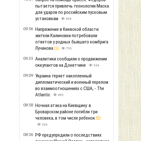
пытается привлечь технологии Маска
для ударов по российским пусковым
установкам
434
09:56
Напряжение в Киевской области:
жители Калиновки потребовали
ответов у родных бывшего комбрига
Лучанова
735
09:33
Аналитики сообщили о продвижении
оккупантов на Донетчине
324
09:09
Украина теряет накопленный
дипломатический и военный перелом
во взаимоотношениях с США, - The
Atlantic
492
08:58
Ночная атака на Киевщину: в
Броварском районе погибли три
человека, в том числе ребенок
256
08:36
РФ предупредили о последствиях