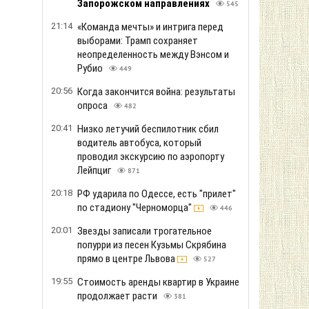
Запорожском направлениях
545
21:14
«Команда мечты» и интрига перед
выборами: Трамп сохраняет
неопределенность между Вэнсом и
Рубио
449
20:56
Когда закончится война: результаты
опроса
482
20:41
Низко летучий беспилотник сбил
водитель автобуса, который
проводил экскурсию по аэропорту
Лейпциг
871
20:18
РФ ударила по Одессе, есть "прилет"
по стадиону "Черноморца"
446
20:01
Звезды записали трогательное
попурри из песен Кузьмы Скрябина
прямо в центре Львова
527
19:55
Стоимость аренды квартир в Украине
продолжает расти
381