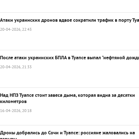
Атаки украинских дронов вдвое сократили трафик в порту Ту
20-04-2026, 22:43
После атаки украинских БПЛА в Туапсе выпал "нефтяной дожд
20-04-2026, 21:33
Над НПЗ Туапсе стоит завеса дыма, которая видна за десятки
километров
16-04-2026, 20:18
Дроны добрались до Сочи и Туапсе: россияне жаловались на