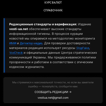
КУРС ВАЛЮТ
СПРАВОЧНИК
Редакционные стандарты и верификация:
Издание
vesti-ua.net
обеспечивает высокие стандарты
информационной гигиены. В процессе курации
новостей мы опираемся на методологию мониторинга
и
. Для проверки достоверности
ИМИ
Детектор медиа
материалов редакция использует ресурсы
,
StopFake
и официальные данные Центра стратегических
VoxCheck
коммуникаций Украины. Мы придерживаемся политики
прозрачности и работаем в соответствии с этическим
кодексом журналиста.
Мы стремимся к максимальной точности, но если вы заметили
ошибку — пожалуйста, сообщите нам:
СООБЩИТЬ РЕДАКЦИИ →
vestiua.net@gmail.com