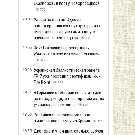
«Калибров» в порту Новороссийска
702
20:01
Удары по портам Одессы
заблокировали сухопутную границу:
очереди перед пунктами пропуска
превысили шесть суток
631
19:55
Rozetka заявила о рекордных
убытках за всю историю компании
312
19:36
Украинская баллистическая ракета
FP-7 уже проходит сертификацию, -
Fire Point
379
19:17
В Германии сообщили новые детали
по поводу инцидента с дроном около
украинского самолета
359
18:56
Российские силовики массово
вывозят свои семьи из Крыма
419
18:35
Диетологи уточнили, сколько арбуза