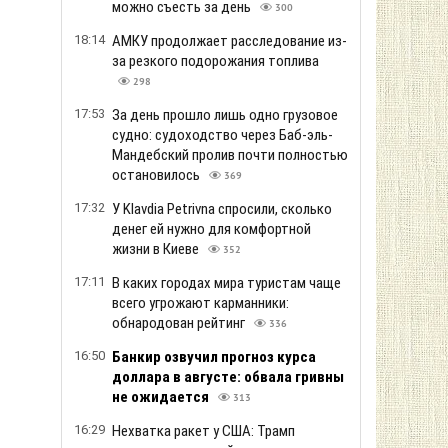
можно съесть за день
300
18:14
АМКУ продолжает расследование из-
за резкого подорожания топлива
298
17:53
За день прошло лишь одно грузовое
судно: судоходство через Баб-эль-
Мандебский пролив почти полностью
остановилось
369
17:32
У Klavdia Petrivna спросили, сколько
денег ей нужно для комфортной
жизни в Киеве
352
17:11
В каких городах мира туристам чаще
всего угрожают карманники:
обнародован рейтинг
336
16:50
Банкир озвучил прогноз курса
доллара в августе: обвала гривны
не ожидается
313
16:29
Нехватка ракет у США: Трамп