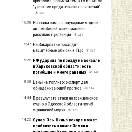
пригрозил тюрьмой тем, кто стоит за
"утечками предательских заявлений"
309
16:08
Названы самые популярные модели
автомобилей: какие машины
раскупают украинцы
284
15:47
На Закарпатье проходят
масштабные обыски в ТЦК
317
15:26
РФ ударила по поезду на вокзале
в Харьковской области: есть
погибшие и много раненых
948
15:05
Цены на топливо: эксперт дал
обнадеживающий прогноз
326
14:44
В результате атаки на гражданское
судно в Одесской области погиб
украинский моряк
323
14:23
Супер-Эль-Ниньо вскоре может
приблизить климат Земли к
критической границе, – ученый