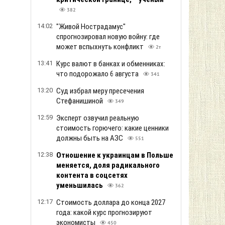
382
14:02
"Живой Нострадамус"
спрогнозировал новую войну: где
может вспыхнуть конфликт
2т
13:41
Курс валют в банках и обменниках:
что подорожало 6 августа
341
13:20
Суд избрал меру пресечения
Стефанишиной
349
12:59
Эксперт озвучил реальную
стоимость горючего: какие ценники
должны быть на АЗС
551
12:38
Отношение к украинцам в Польше
меняется, доля радикального
контента в соцсетях
уменьшилась
362
12:17
Стоимость доллара до конца 2027
года: какой курс прогнозируют
экономисты
450