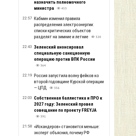
назначить полномочного
министра
453
22:57
Кабмин изменил правила
распределения электроэнергии:
списки критических объектов
разделят на зимние и летние
320
22:43
Зеленский анонсировал
специальную санкционную
операцию против ВПК России
364
22:19
Россия запустила волну фейков ко
второй годовщине Курской операции
— ЦПД
356
22:03
Собственная баллистика и ПРО к
2027 году: Зеленский провел
совещание по проекту FREYJA
391
21:58
«Искандеров» становится меньше:
эксперт объяснил, почему РФ