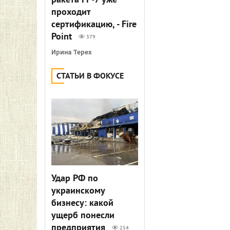
ракета FP-7 уже
проходит
сертификацию, - Fire
Point
379
Ирина Терех
СТАТЬИ В ФОКУСЕ
Удар РФ по
украинскому
бизнесу: какой
ущерб понесли
предприятия
254