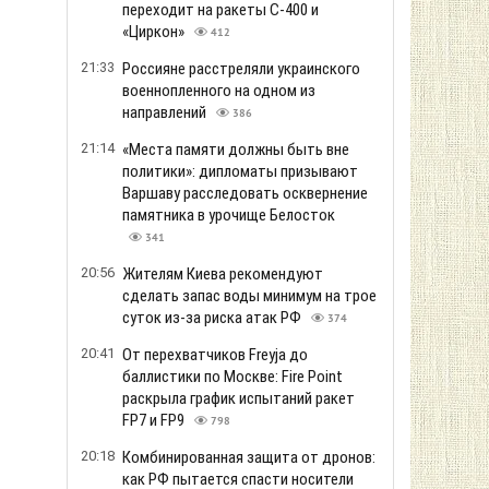
переходит на ракеты С-400 и
«Циркон»
412
21:33
Россияне расстреляли украинского
военнопленного на одном из
направлений
386
21:14
«Места памяти должны быть вне
политики»: дипломаты призывают
Варшаву расследовать осквернение
памятника в урочище Белосток
341
20:56
Жителям Киева рекомендуют
сделать запас воды минимум на трое
суток из-за риска атак РФ
374
20:41
От перехватчиков Freyja до
баллистики по Москве: Fire Point
раскрыла график испытаний ракет
FP7 и FP9
798
20:18
Комбинированная защита от дронов:
как РФ пытается спасти носители