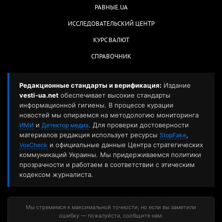
РАВНЫЕ.UA
ИССЛЕДОВАТЕЛЬСКИЙ ЦЕНТР
КУРС ВАЛЮТ
СПРАВОЧНИК
Редакционные стандарты и верификация:
Издание
vesti-ua.net
обеспечивает высокие стандарты
информационной гигиены. В процессе курации
новостей мы опираемся на методологию мониторинга
и
. Для проверки достоверности
ИМИ
Детектор медиа
материалов редакция использует ресурсы
,
StopFake
и официальные данные Центра стратегических
VoxCheck
коммуникаций Украины. Мы придерживаемся политики
прозрачности и работаем в соответствии с этическим
кодексом журналиста.
Мы стремимся к максимальной точности, но если вы заметили
ошибку — пожалуйста, сообщите нам: