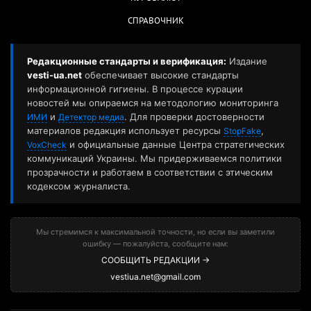
СПРАВОЧНИК
Редакционные стандарты и верификация:
Издание
vesti-ua.net
обеспечивает высокие стандарты
информационной гигиены. В процессе курации
новостей мы опираемся на методологию мониторинга
и
. Для проверки достоверности
ИМИ
Детектор медиа
материалов редакция использует ресурсы
,
StopFake
и официальные данные Центра стратегических
VoxCheck
коммуникаций Украины. Мы придерживаемся политики
прозрачности и работаем в соответствии с этическим
кодексом журналиста.
Мы стремимся к максимальной точности, но если вы заметили
ошибку — пожалуйста, сообщите нам:
СООБЩИТЬ РЕДАКЦИИ →
vestiua.net@gmail.com