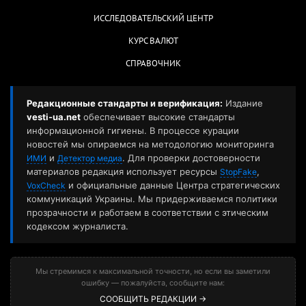
ИССЛЕДОВАТЕЛЬСКИЙ ЦЕНТР
КУРС ВАЛЮТ
СПРАВОЧНИК
Редакционные стандарты и верификация:
Издание
vesti-ua.net
обеспечивает высокие стандарты
информационной гигиены. В процессе курации
новостей мы опираемся на методологию мониторинга
и
. Для проверки достоверности
ИМИ
Детектор медиа
материалов редакция использует ресурсы
,
StopFake
и официальные данные Центра стратегических
VoxCheck
коммуникаций Украины. Мы придерживаемся политики
прозрачности и работаем в соответствии с этическим
кодексом журналиста.
Мы стремимся к максимальной точности, но если вы заметили
ошибку — пожалуйста, сообщите нам:
СООБЩИТЬ РЕДАКЦИИ →