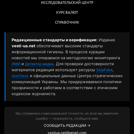
ИССЛЕДОВАТЕЛЬСКИЙ ЦЕНТР
КУРС ВАЛЮТ
СПРАВОЧНИК
Редакционные стандарты и верификация:
Издание
vesti-ua.net
обеспечивает высокие стандарты
информационной гигиены. В процессе курации
новостей мы опираемся на методологию мониторинга
и
. Для проверки достоверности
ИМИ
Детектор медиа
материалов редакция использует ресурсы
,
StopFake
и официальные данные Центра стратегических
VoxCheck
коммуникаций Украины. Мы придерживаемся политики
прозрачности и работаем в соответствии с этическим
кодексом журналиста.
Мы стремимся к максимальной точности, но если вы заметили
ошибку — пожалуйста, сообщите нам:
СООБЩИТЬ РЕДАКЦИИ →
vestiua.net@gmail.com