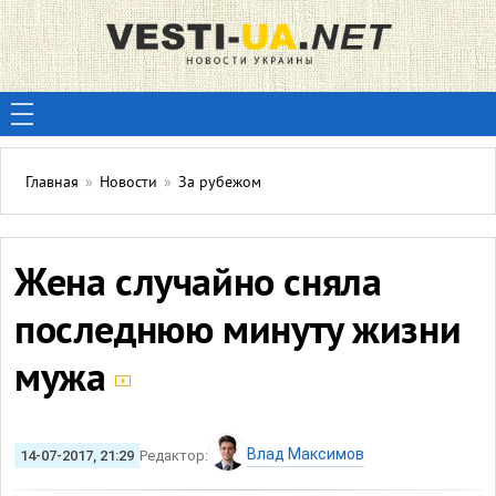
Главная
»
Новости
»
За рубежом
Жена случайно сняла
последнюю минуту жизни
мужа
Влад Максимов
14-07-2017, 21:29
Редактор: