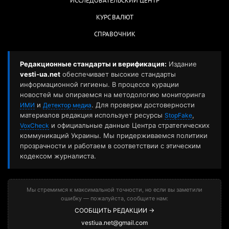
ИССЛЕДОВАТЕЛЬСКИЙ ЦЕНТР
КУРС ВАЛЮТ
СПРАВОЧНИК
Редакционные стандарты и верификация:
Издание
vesti-ua.net
обеспечивает высокие стандарты
информационной гигиены. В процессе курации
новостей мы опираемся на методологию мониторинга
и
. Для проверки достоверности
ИМИ
Детектор медиа
материалов редакция использует ресурсы
,
StopFake
и официальные данные Центра стратегических
VoxCheck
коммуникаций Украины. Мы придерживаемся политики
прозрачности и работаем в соответствии с этическим
кодексом журналиста.
Мы стремимся к максимальной точности, но если вы заметили
ошибку — пожалуйста, сообщите нам:
СООБЩИТЬ РЕДАКЦИИ →
vestiua.net@gmail.com