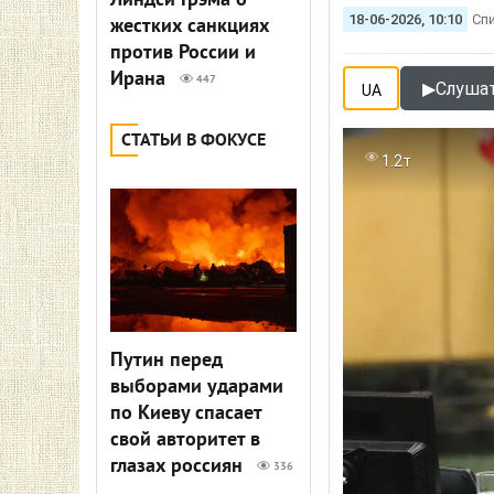
Линдси Грэма о
18-06-2026, 10:10
Сп
жестких санкциях
против России и
Ирана
447
▶
Слушат
UA
СТАТЬИ В ФОКУСЕ
1.2т
Путин перед
выборами ударами
по Киеву спасает
свой авторитет в
глазах россиян
336