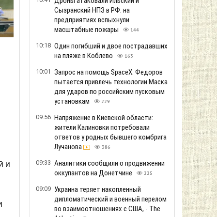
Дроны атаковали Ильский и
Сызранский НПЗ в РФ: на
предприятиях вспыхнули
масштабные пожары
144
10:18
Один погибший и двое пострадавших
на пляже в Коблево
163
10:01
Запрос на помощь SpaceX: Федоров
пытается привлечь технологии Маска
для ударов по российским пусковым
установкам
229
09:56
Напряжение в Киевской области:
жители Калиновки потребовали
ответов у родных бывшего комбрига
Лучанова
386
й и
09:33
Аналитики сообщили о продвижении
оккупантов на Донетчине
225
09:09
Украина теряет накопленный
дипломатический и военный перелом
и
во взаимоотношениях с США, - The