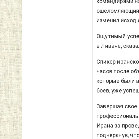
командирами на
ошеломляющий 
изменил исход 
Ощутимый успе
в Ливане, сказа
Спикер иранско
часов после об
которые были 
боев, уже успе
Завершая свое 
профессиональ
Ирана за прове
подчеркнув, чт