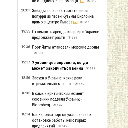
по стадиону "Черноморца"
435
20:01
Звезды записали трогательное
попурри из песен Кузьмы Скрябина
прямо в центре Львова
513
19:55
Стоимость аренды квартир в Украине
продолжает расти
366
19:36
Порт Ялты атаковали морские дроны
351
19:17
У украинцев спросили, когда
может закончиться война
378
18:56
Засуха в Украине: какие реки
стремительно мелеют
375
18:35
В самый критический момент
союзники подвели Украину, -
Bloomberg
496
18:14
Блокировка портов уже привела к
остановке работы некоторых
предприятий
343