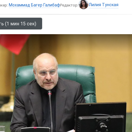
Лилия Тунская
Мохаммад Багер Галибаф
икер:
Редактор:
ь (1 мин 15 сек)