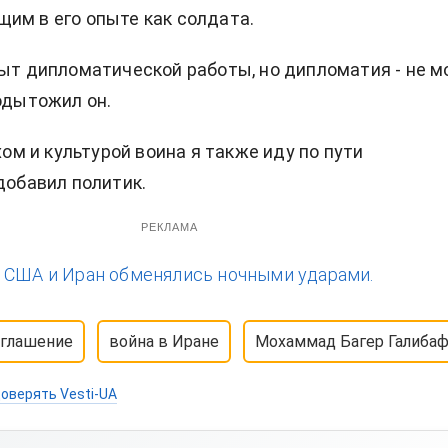
им в его опыте как солдата.
пыт дипломатической работы, но дипломатия - не м
подытожил он.
ухом и культурой воина я также иду по пути
 добавил политик.
РЕКЛАМА
:
США и Иран обменялись ночными ударами.
оглашение
война в Иране
Мохаммад Багер Галиба
оверять Vesti-UA