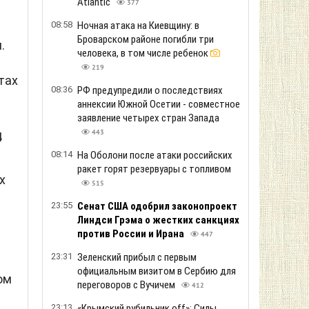
Atlantic
377
08:58
Ночная атака на Киевщину: в
Броварском районе погибли три
.
человека, в том числе ребенок
219
тах
08:36
РФ предупредили о последствиях
аннексии Южной Осетии - совместное
заявление четырех стран Запада
443
4
08:14
На Оболони после атаки российских
ракет горят резервуары с топливом
х
515
23:55
Сенат США одобрил законопроект
Линдси Грэма о жестких санкциях
против России и Ирана
447
23:31
Зеленский прибыл с первым
официальным визитом в Сербию для
ом
переговоров с Вучичем
412
23:13
«Крымский рубильник off»: Силы