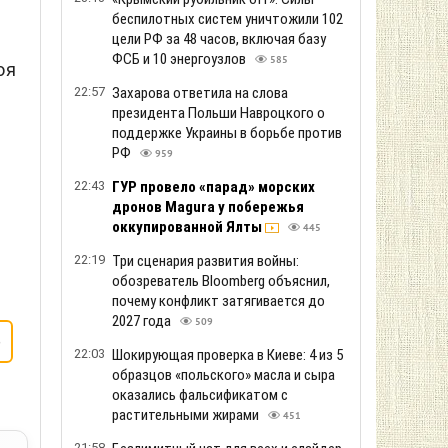
беспилотных систем уничтожили 102
цели РФ за 48 часов, включая базу
ФСБ и 10 энергоузлов
585
оя
22:57
Захарова ответила на слова
президента Польши Навроцкого о
поддержке Украины в борьбе против
РФ
959
22:43
ГУР провело «парад» морских
дронов Magura у побережья
оккупированной Ялты
445
22:19
Три сценария развития войны:
обозреватель Bloomberg объяснил,
почему конфликт затягивается до
2027 года
509
ф
22:03
Шокирующая проверка в Киеве: 4 из 5
образцов «польского» масла и сыра
оказались фальсификатом с
растительными жирами
451
21:58