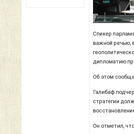
Спикер парлам
важной речью, 
геополитическо
дипломатию пр
Об этом сообщ
Галибаф подчер
стратегии долж
восстановление
Он отметил, чт