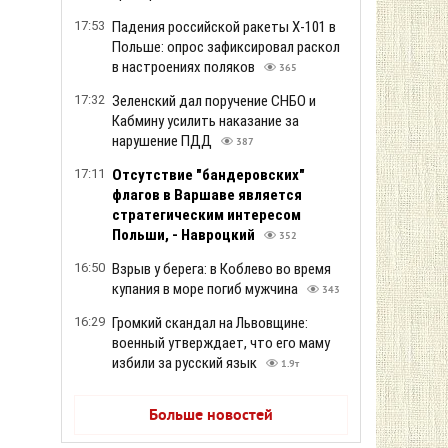
17:53
Падения российской ракеты Х-101 в
Польше: опрос зафиксировал раскол
в настроениях поляков
365
17:32
Зеленский дал поручение СНБО и
Кабмину усилить наказание за
нарушение ПДД
387
17:11
Отсутствие "бандеровских"
флагов в Варшаве является
стратегическим интересом
Польши, - Навроцкий
352
16:50
Взрыв у берега: в Коблево во время
купания в море погиб мужчина
343
16:29
Громкий скандал на Львовщине:
военный утверждает, что его маму
избили за русский язык
1.9т
Больше новостей