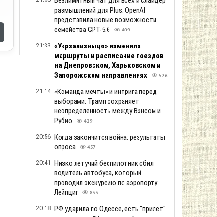
Безлимитный чат для всех и слайдер
размышлений для Plus: OpenAI
представила новые возможности
семейства GPT-5.6
409
21:33
«Укрзализныця» изменила
маршруты и расписание поездов
на Днепровском, Харьковском и
Запорожском направлениях
526
21:14
«Команда мечты» и интрига перед
выборами: Трамп сохраняет
неопределенность между Вэнсом и
Рубио
429
20:56
Когда закончится война: результаты
опроса
457
20:41
Низко летучий беспилотник сбил
водитель автобуса, который
проводил экскурсию по аэропорту
Лейпциг
833
20:18
РФ ударила по Одессе, есть "прилет"