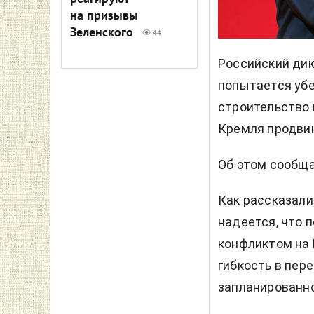
на призывы
Зеленского
44
Российский дик
попытается уб
строительство 
Кремля продвин
Об этом сообщ
Как рассказали
надеется, что 
конфликтом на 
гибкость в пере
запланированно