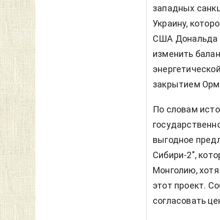
западных санкц
Украину, котор
США Дональда 
изменить балан
энергетической
закрытием Ормуз
По словам исто
государственно
выгодное предл
Сибири-2", кот
Монголию, хотя
этот проект. С
согласовать цен