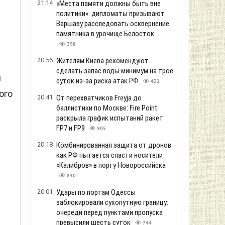
21:14
«Места памяти должны быть вне
политики»: дипломаты призывают
Варшаву расследовать осквернение
памятника в урочище Белосток
398
20:56
Жителям Киева рекомендуют
сделать запас воды минимум на трое
й
суток из-за риска атак РФ
432
ого
20:41
От перехватчиков Freyja до
баллистики по Москве: Fire Point
раскрыла график испытаний ракет
FP7 и FP9
905
20:18
Комбинированная защита от дронов:
как РФ пытается спасти носители
«Калибров» в порту Новороссийска
840
20:01
Удары по портам Одессы
заблокировали сухопутную границу:
очереди перед пунктами пропуска
превысили шесть суток
744