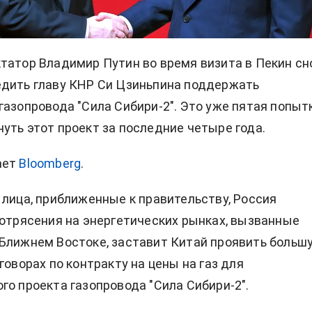
татор Владимир Путин во время визита в Пекин сн
едить главу КНР Си Цзиньпина поддержать
газопровода "Сила Сибири-2". Это уже пятая попыт
уть этот проект за последние четыре года.
ает
Bloomberg
.
 лица, приближенные к правительству, Россия
потрясения на энергетических рынках, вызванные
Ближнем Востоке, заставит Китай проявить больш
говорах по контракту на цены на газ для
го проекта газопровода "Сила Сибири-2".