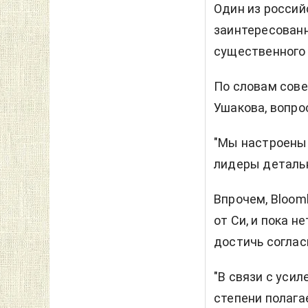
Один из россий
заинтересованн
существенного 
По словам сове
Ушакова, вопрос
"Мы настроены 
лидеры детально
Впрочем, Bloom
от Си, и пока н
достичь соглас
"В связи с уси
степени полага