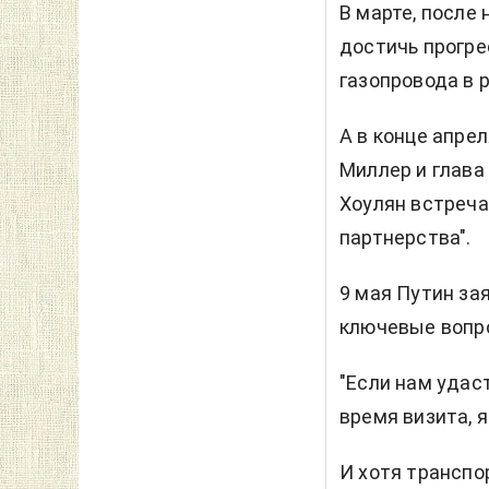
В марте, после 
достичь прогре
газопровода в 
А в конце апре
Миллер и глава
Хоулян встреча
партнерства".
9 мая Путин за
ключевые вопро
"Если нам удас
время визита, я
И хотя транспо