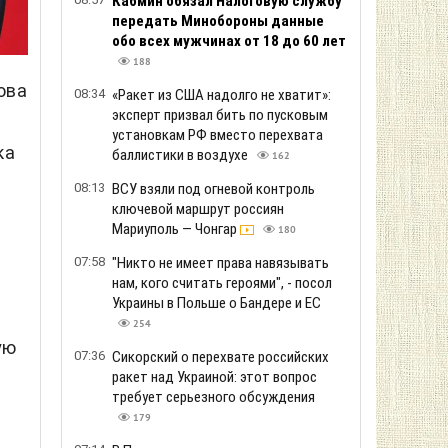
Кабмин обязал Налоговую службу
передать Минобороны данные
обо всех мужчинах от 18 до 60 лет
188
ова
08:34
«Ракет из США надолго не хватит»:
эксперт призвал бить по пусковым
установкам РФ вместо перехвата
ка
баллистики в воздухе
162
08:13
ВСУ взяли под огневой контроль
ключевой маршрут россиян
Мариуполь — Чонгар
180
07:58
"Никто не имеет права навязывать
нам, кого считать героями", - посол
Украины в Польше о Бандере и ЕС
254
ую
07:36
Сикорский о перехвате российских
ракет над Украиной: этот вопрос
требует серьезного обсуждения
179