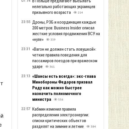
07:14
В Польше предлагают высылать
нелегально работающих украинцев
призывного возраста
214
23:55
Дроны, РЭБ и координация каждые
200 метров: Business Insider описал
жесткие условия продвижения ВСУ на
«нуле»
339
23:31
«Вагон не должен стать ловушкой»:
четкие правила поведения для
пассажиров поездов при вражеском
ударе
361
23:13
«Шансы есть всегда»: экс-глава
Минобороны Федоров призвал
ит
Раду как можно быстрее
назначить полномочного
министра
556
22:57
Кабмин изменил правила
распределения электроэнергии:
ой
списки критических объектов
е
разделят на зимние и летние
384