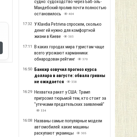
судно: судоходство через Баб-эль-
Мандебский пролив почти полностью
остановилось
404
17:32
У Klavdia Petrivna спросили, сколько
денег ей нужно для комфортной
жизни в Киеве
383
17:11
В каких городах мира туристам чаще
всего угрожают карманники:
обнародован рейтинг
370
16:50
Банкир озвучил прогноз курса
доллара в августе: обвала гривны
не ожидается
338
16:29
Нехватка ракет у США: Трамп
пригрозил тюрьмой тем, кто стоит за
"утечками предательских заявлений"
334
16:08
Названы самые популярные модели
автомобилей: какие машины
раскупают украинцы
305