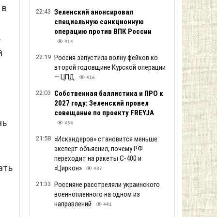
 в
22:43
Зеленский анонсировал
специальную санкционную
операцию против ВПК России
ь
414
й
22:19
Россия запустила волну фейков ко
второй годовщине Курской операции
— ЦПД
416
22:03
Собственная баллистика и ПРО к
2027 году: Зеленский провел
совещание по проекту FREYJA
нь
454
21:58
«Искандеров» становится меньше:
эксперт объяснил, почему РФ
переходит на ракеты С-400 и
ать
«Циркон»
487
21:33
Россияне расстреляли украинского
военнопленного на одном из
направлений
441