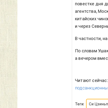
повестке дня д
агентства, Мос
китайских чино
и через Северн
В частности, на
По словам Ушак
а вечером вмес
Читают сейчас
подсанкционный 
Теги:
Си Цзинь