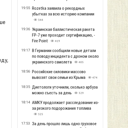
19:55
Rozetka заявила о рекордных
убытках за всю историю компании
344
ше
19:36
Украинская баллистическая ракета
FP-7 уже проходит сертификацию, -
Fire Point
419
19:17
В Германии сообщили новые детали
по поводу инцидента с дроном около
ду,
украинского самолета
405
18:56
Российские силовики массово
вывозят свои семьи из Крыма
474
18:35
Диетологи уточнили, сколько арбуза
можно съесть за день
329
18:14
АМКУ продолжает расследование из-
за резкого подорожания топлива
325
17:53
За день прошло лишь одно грузовое