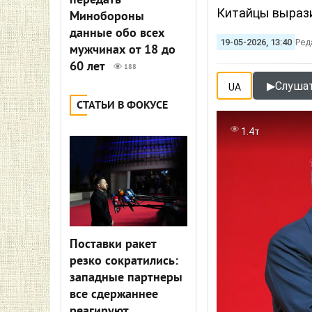
передать
Китайцы вырази
Минобороны
данные обо всех
19-05-2026, 13:40
Ред
мужчинах от 18 до
60 лет
188
▶
Слушат
UA
СТАТЬИ В ФОКУСЕ
1.4т
Поставки ракет
резко сократились:
западные партнеры
все сдержаннее
реагируют