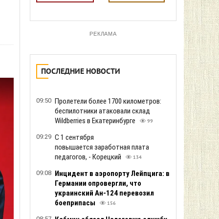
РЕКЛАМА
ПОСЛЕДНИЕ НОВОСТИ
09:50
Пролетели более 1700 километров:
беспилотники атаковали склад
Wildberries в Екатеринбурге
99
09:29
С 1 сентября
повышается заработная плата
педагогов, - Корецкий
134
09:08
Инцидент в аэропорту Лейпцига: в
Германии опровергли, что
украинский Ан-124 перевозил
боеприпасы
156
08:57