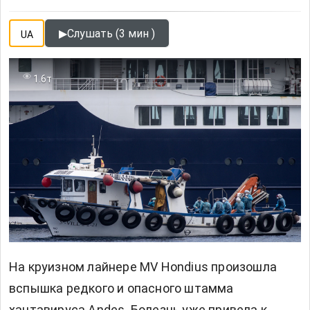
▶
Слушать (3 мин )
UA
1.6т
На круизном лайнере MV Hondius произошла
вспышка редкого и опасного штамма
хантавируса Andes. Болезнь уже привела к