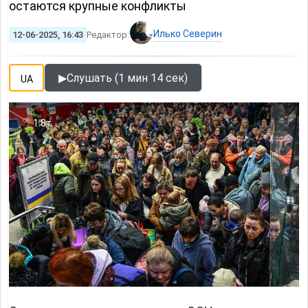
остаются крупные конфликты
Илько Северин
12-06-2025, 16:43
Редактор:
▶
Слушать (1 мин 14 сек)
UA
1.8т