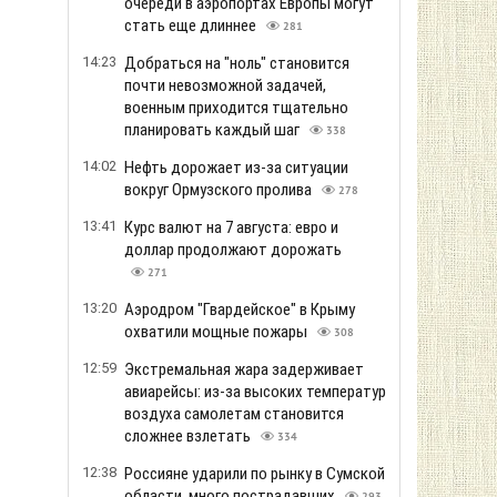
очереди в аэропортах Европы могут
стать еще длиннее
281
14:23
Добраться на "ноль" становится
почти невозможной задачей,
военным приходится тщательно
планировать каждый шаг
338
14:02
Нефть дорожает из-за ситуации
вокруг Ормузского пролива
278
13:41
Курс валют на 7 августа: евро и
доллар продолжают дорожать
271
13:20
Аэродром "Гвардейское" в Крыму
охватили мощные пожары
308
12:59
Экстремальная жара задерживает
авиарейсы: из-за высоких температур
воздуха самолетам становится
сложнее взлетать
334
12:38
Россияне ударили по рынку в Сумской
области, много пострадавших