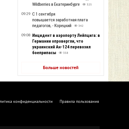
Wildberries в Екатеринбурге
325
09:29
С 1 сентября
повышается заработная плата
педагогов, - Корецкий
342
09:08
Инцидент в аэропорту Лейпцига: в
Германии опровергли, что
украинский Ан-124 перевозил
боеприпасы
358
Больше новостей
литика конфиденциальности
Правила пользования