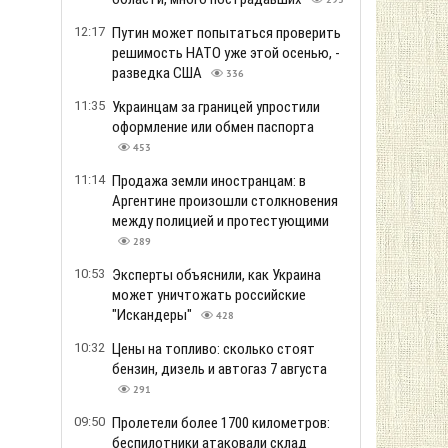
293
12:17
Путин может попытаться проверить
решимость НАТО уже этой осенью, -
разведка США
336
11:35
Украинцам за границей упростили
оформление или обмен паспорта
453
11:14
Продажа земли иностранцам: в
Аргентине произошли столкновения
между полицией и протестующими
289
10:53
Эксперты объяснили, как Украина
может уничтожать российские
"Искандеры"
428
10:32
Цены на топливо: сколько стоят
бензин, дизель и автогаз 7 августа
291
09:50
Пролетели более 1700 километров:
беспилотники атаковали склад