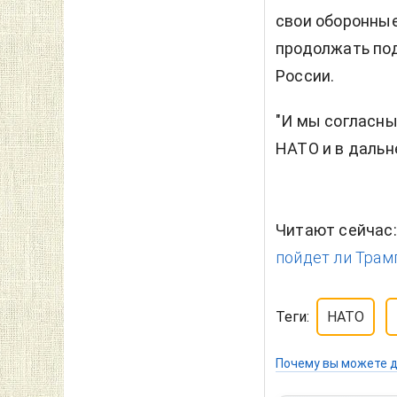
свои оборонны
продолжать под
России.
"И мы согласны
НАТО и в дальн
Читают сейчас
пойдет ли Трам
Теги:
НАТО
Почему вы можете д