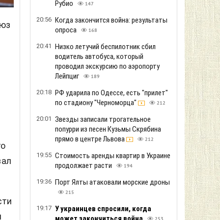
Рубио
147
20:56
Когда закончится война: результаты
оюз
опроса
168
20:41
Низко летучий беспилотник сбил
водитель автобуса, который
проводил экскурсию по аэропорту
Лейпциг
189
20:18
РФ ударила по Одессе, есть "прилет"
по стадиону "Черноморца"
212
20:01
Звезды записали трогательное
попурри из песен Кузьмы Скрябина
прямо в центре Львова
212
го
19:55
Стоимость аренды квартир в Украине
зал
продолжает расти
194
19:36
Порт Ялты атаковали морские дроны
215
сти
19:17
У украинцев спросили, когда
и
может закончиться война
253