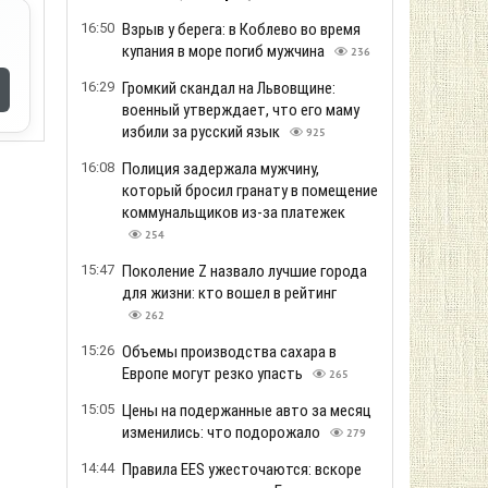
16:50
Взрыв у берега: в Коблево во время
купания в море погиб мужчина
236
16:29
Громкий скандал на Львовщине:
военный утверждает, что его маму
избили за русский язык
925
16:08
Полиция задержала мужчину,
который бросил гранату в помещение
коммунальщиков из-за платежек
254
15:47
Поколение Z назвало лучшие города
для жизни: кто вошел в рейтинг
262
15:26
Объемы производства сахара в
Европе могут резко упасть
265
15:05
Цены на подержанные авто за месяц
изменились: что подорожало
279
14:44
Правила EES ужесточаются: вскоре