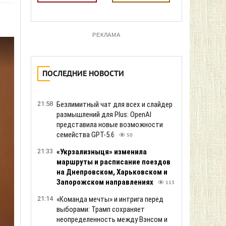
РЕКЛАМА
ПОСЛЕДНИЕ НОВОСТИ
21:58
Безлимитный чат для всех и слайдер
размышлений для Plus: OpenAI
представила новые возможности
семейства GPT-5.6
50
21:33
«Укрзализныця» изменила
маршруты и расписание поездов
на Днепровском, Харьковском и
Запорожском направлениях
113
21:14
«Команда мечты» и интрига перед
выборами: Трамп сохраняет
неопределенность между Вэнсом и