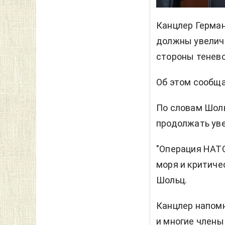
Канцлер Герман
должны увеличи
стороны тенево
Об этом сообщ
По словам Шол
продолжать уве
"Операция НАТО
моря и критиче
Шольц.
Канцлер напомн
и многие члены