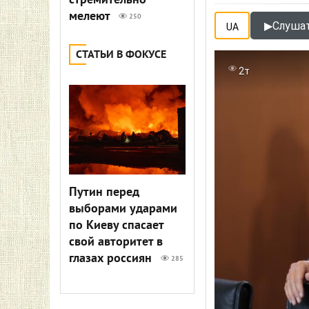
стремительно
мелеют
250
▶
Слушат
UA
СТАТЬИ В ФОКУСЕ
2т
Путин перед
выборами ударами
по Киеву спасает
свой авторитет в
глазах россиян
285