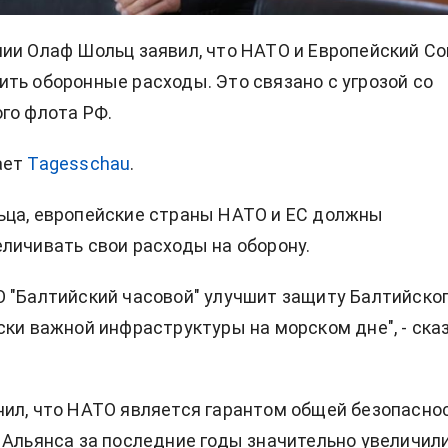
ии Олаф Шольц заявил, что НАТО и Европейский С
ть оборонные расходы. Это связано с угрозой со
го флота РФ.
ает
Tagesschau
.
ьца, европейские страны НАТО и ЕС должны
личивать свои расходы на оборону.
 "Балтийский часовой" улучшит защиту Балтийско
ски важной инфраструктуры на морском дне", - ска
ил, что НАТО является гарантом общей безопасно
 Альянса за последние годы значительно увеличил