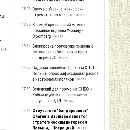
18:56
Засуха в Украине: какие реки
стремительно мелеют
ив
250
18:35
В самый критический момент
союзники подвели Украину, -
Bloomberg
285
ь
18:14
Блокировка портов уже привела к
он.
остановке работы некоторых
предприятий
224
17:53
Падения российской ракеты Х-101 в
Польше: опрос зафиксировал раскол
в настроениях поляков
251
17:32
Зеленский дал поручение СНБО и
Кабмину усилить наказание за
нарушение ПДД
267
17:11
Отсутствие "бандеровских"
флагов в Варшаве является
стратегическим интересом
Польши, - Навроцкий
241