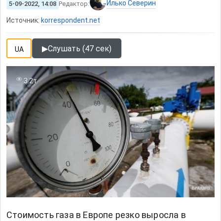
Илько Северин
5-09-2022, 14:08
Редактор:
Источник:
korrespondent.net
▶
Слушать (47 сек)
UA
3.2т
Стоимость газа в Европе резко выросла в