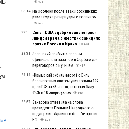
ML-
676
08:14
На Оболони после атаки российских
ракет горят резервуары с топливом
620
23:55
Сенат США одобрил законопроект
Линдси Грэма о жестких санкциях
против России и Ирана
490
23:31
Зеленский прибыл с первым
официальным визитом в Сербию для
переговоров с Вучичем
ю
457
23:13
«Крымский рубильник off»: Силы
ya
беспилотных систем уничтожили 102
цели РФ за 48 часов, включая базу
ФСБ и 10 энергоузлов
663
22:57
Захарова ответила на слова
президента Польши Навроцкого о
поддержке Украины в борьбе против
РФ
ему
1.1т
22:43