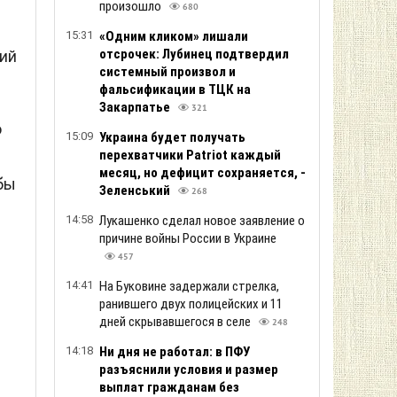
произошло
680
15:31
«Одним кликом» лишали
отсрочек: Лубинец подтвердил
ий
системный произвол и
фальсификации в ТЦК на
Закарпатье
321
ю
15:09
Украина будет получать
перехватчики Patriot каждый
месяц, но дефицит сохраняется, -
бы
Зеленський
268
14:58
Лукашенко сделал новое заявление о
а
причине войны России в Украине
457
14:41
На Буковине задержали стрелка,
ранившего двух полицейских и 11
дней скрывавшегося в селе
248
14:18
Ни дня не работал: в ПФУ
разъяснили условия и размер
выплат гражданам без