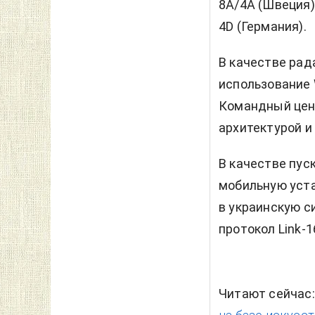
8A/4A (Швеция),
4D (Германия).
В качестве рад
использование 
Командный центр
архитектурой и
В качестве пус
мобильную уста
в украинскую с
протокол Link-1
Читают сейчас