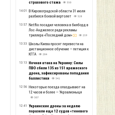
страхового стажа
350
14:01
В Кировоградской области 31 июля
разбился боевой вертолет
328
13:57
Netflix посадил человека в билборд в
Лос-Анджелесе ради рекламы
триллера «Последний дом»
259
13:33
Школы Киева просят перевести на
дистанционное обучение — петиция к
КГГА
284
13:13
Ночная атака на Украину: Силы
ПВО сбили 135 из 151 вражеского
дрона, зафиксированы попадания
баллистики
341
12:56
Некоторые поезда опаздывают на
12 часов и более — Укрзализныця
307
12:41
Украинские дроны за неделю
поразили еще 12 судов «теневого