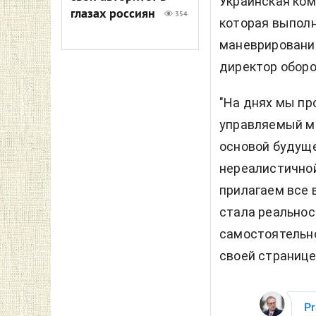
Украинская комп
глазах россиян
354
которая выпол
маневрировани
директор оборо
"На днях мы пр
управляемый ма
основой будуще
нереалистичной
прилагаем все 
стала реальнос
самостоятельно
своей странице 