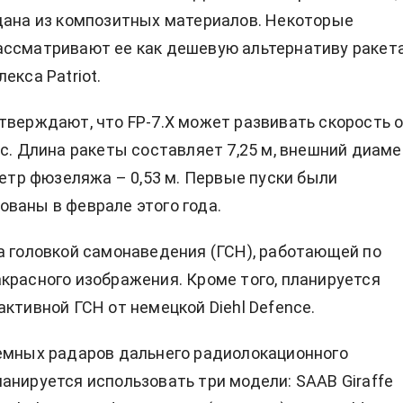
дана из композитных материалов. Некоторые
ассматривают ее как дешевую альтернативу ракет
екса Patriot.
тверждают, что FP-7.X может развивать скорость 
/с. Длина ракеты составляет 7,25 м, внешний диам
аметр фюзеляжа – 0,53 м. Первые пуски были
ваны в феврале этого года.
а головкой самонаведения (ГСН), работающей по
красного изображения. Кроме того, планируется
активной ГСН от немецкой Diehl Defence.
емных радаров дальнего радиолокационного
анируется использовать три модели: SAAB Giraffe