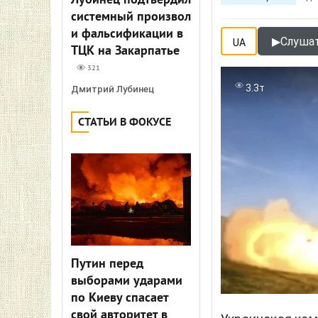
Лубинец подтвердил
системный произвол
и фальсификации в
▶
Слушат
UA
ТЦК на Закарпатье
321
3.3т
Дмитрий Лубинец
СТАТЬИ В ФОКУСЕ
Путин перед
выборами ударами
по Киеву спасает
свой авторитет в