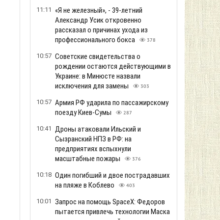
11:11
«Я не железный», - 39-летний
Александр Усик откровенно
рассказал о причинах ухода из
профессионального бокса
378
10:57
Советские свидетельства о
рождении остаются действующими в
Украине: в Минюсте назвали
исключения для замены
303
10:57
Армия РФ ударила по пассажирскому
поезду Киев-Сумы
287
10:41
Дроны атаковали Ильский и
Сызранский НПЗ в РФ: на
предприятиях вспыхнули
масштабные пожары
376
10:18
Один погибший и двое пострадавших
на пляже в Коблево
403
10:01
Запрос на помощь SpaceX: Федоров
пытается привлечь технологии Маска