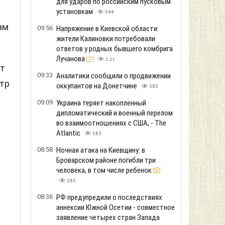
для ударов по российским пусковым
установкам
544
ам
09:56
Напряжение в Киевской области:
жители Калиновки потребовали
ответов у родных бывшего комбрига
Лучанова
1.1т
от
09:33
Аналитики сообщили о продвижении
етр
оккупантов на Донетчине
385
09:09
Украина теряет накопленный
дипломатический и военный перелом
во взаимоотношениях с США, - The
Atlantic
583
08:58
Ночная атака на Киевщину: в
Броварском районе погибли три
человека, в том числе ребенок
283
08:36
РФ предупредили о последствиях
аннексии Южной Осетии - совместное
заявление четырех стран Запада