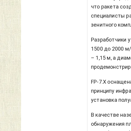
что ракета соз
специалисты р
зенитного компл
Разработчики у
1500 до 2000 м
– 1,15 м, а ди
продемонстриро
FP-7.X оснащен
принципу инфра
установка полу
В качестве наз
обнаружения пл