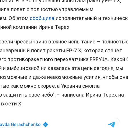
ания Fire Point успешно испытала ракету FP-7.X,
нила полет с полностью управляемым
ем. Об этом
сообщила
исполнительный и техническ
нной компании Ирина Терех.
овели чрезвычайно важное испытание – полность
невренный полет ракеты FP-7.X, которая станет
го противоракетного перехватчика FREYJA. Какой 
 и амбициозной ни казалась эта цель сегодня, мы
возможные и даже невозможные усилия, чтобы он
тью как можно скорее, а Украина смогла
 защитить свое небо", – написала Ирина Терех на
в сети X.