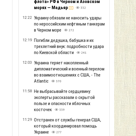
флота» РФ в Черном и Азовском
морях — Мадьяр
332
12:22
Украину обязали не наносить удары
по нероссийским нефтяным танкерам
в Черном море
272
12:19
Погибли дедушка, бабушка и их
трехлетний внук: подробности удара
по Киевской области
241
12:03
Украина теряет накопленный
дипломатический и военный перелом
во взаимоотношениях с США, - The
Atlantic
370
11:58
Не выбрасывайте сердцевину:
эксперты рассказали о скрытой
пользе и опасности яблочных
косточек
339
11:29
Отстранен от службы генерал США,
который координировал помощь
Украине
277