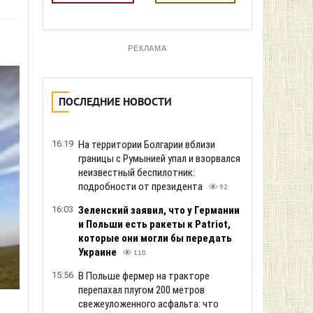
РЕКЛАМА
ПОСЛЕДНИЕ НОВОСТИ
16:19
На территории Болгарии вблизи
границы с Румынией упал и взорвался
неизвестный беспилотник:
подробности от президента
92
16:03
Зеленский заяв ил, что у Германии
и Польши есть ракеты к Patriot,
которые они могли бы передать
Украине
110
15:56
В Польше фермер на тракторе
перепахал плугом 200 метров
свежеуложенного асфальта: что