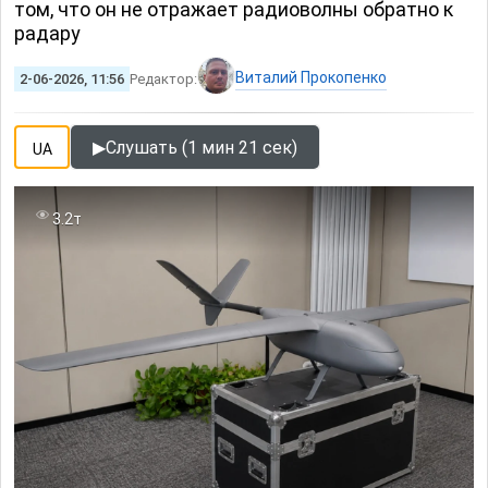
том, что он не отражает радиоволны обратно к
радару
Виталий Прокопенко
2-06-2026, 11:56
Редактор:
▶
Слушать (1 мин 21 сек)
UA
3.2т