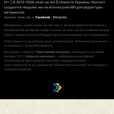
21+ | © 2012-2026 vesti-ua.net || Новости Украины. Контент
создается людьми: мы не используем ИИ для редактуры
материалов.
Украина. Киев. Мы в:
Facebook
|
Wikipedia
Материалы с сайта «vesti-ua.net» могут использоваться бесплатно с
обязательной активной гиперссылкой на vesti-ua.net в первом абзаце.
Также гиперссылка необходима при использовании части материала.
Ответственность за рекламу несет рекламодатель. Мнение авторов может
не совпадать с позицией редакции.
Материалы с плашкой
"Партнерский материал"
размещаются на правах
рекламы (21+).
«Новости компании»
– информационный формат,
основанный на пресс-релизах компаний; редакция не несет
ответственности за их содержание. Мнение авторов может не совпадать с
позицией редакции.