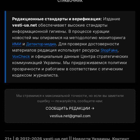
СПРАВОЧНИК
Редакционные стандарты и верификация:
Издание
vesti-ua.net
обеспечивает высокие стандарты
информационной гигиены. В процессе курации
новостей мы опираемся на методологию мониторинга
и
. Для проверки достоверности
ИМИ
Детектор медиа
материалов редакция использует ресурсы
,
StopFake
и официальные данные Центра стратегических
VoxCheck
коммуникаций Украины. Мы придерживаемся политики
прозрачности и работаем в соответствии с этическим
кодексом журналиста.
Мы стремимся к максимальной точности, но если вы заметили
ошибку — пожалуйста, сообщите нам:
СООБЩИТЬ РЕДАКЦИИ →
vestiua.net@gmail.com
21+ | © 2012-2026 vesti-ua.net || Новости Украины. Контент