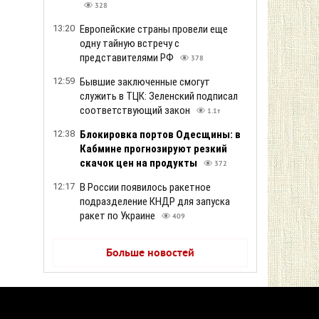
328
13:20
Европейские страны провели еще
одну тайную встречу с
представителями РФ
378
12:59
Бывшие заключенные смогут
служить в ТЦК: Зеленский подписал
соответствующий закон
1.1т
12:38
Блокировка портов Одесщины: в
Кабмине прогнозируют резкий
скачок цен на продукты
372
12:17
В России появилось ракетное
подразделение КНДР для запуска
ракет по Украине
409
Больше новостей