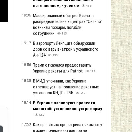
потеплением, - ученые
483
19:36
Массированный обстрел Киева: в
распределительных центрах "Сильпо"
возникли пожары, погибли
сотрудники
313
19:17
В аэропорту Лейпцига обнаружили
дрон со взрывчаткой у украинского
Ан-124
293
18:56
Трамп отказался предоставить
Украине ракеты для Patriot
312
18:35
В МИД уточнили, как Украина
отреагирует на появление ракетных
установок КНДР в РФ
319
18:14
В Украине планируют провести
масштабную пенсионную реформу
662
17:53
Как правильно проветривать комнату
в жару: почему вентилятор не