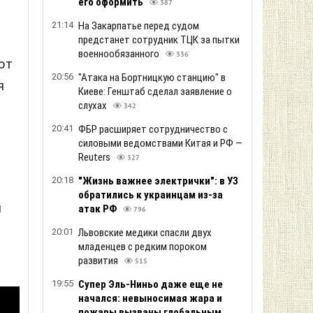
его оформить
387
21:14
На Закарпатье перед судом
предстанет сотрудник ТЦК за пытки
военнообязанного
336
ют
20:56
"Атака на Бортницкую станцию" в
я
Киеве: Генштаб сделал заявление о
слухах
342
20:41
ФБР расширяет сотрудничество с
силовыми ведомствами Китая и РФ —
Reuters
327
20:18
"Жизнь важнее электрички": в УЗ
обратились к украинцам из-за
й
атак РФ
796
20:01
Львовские медики спасли двух
младенцев с редким пороком
развития
515
19:55
Супер Эль-Ниньо даже еще не
начался: невыносимая жара и
пожары вызваны глобальным