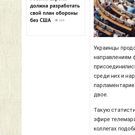
должна разработать
свой план обороны
без США
253
Украинцы прод
направлениям ф
присоединились
среди них и на
парламентариев
двое.
Такую статисти
эфире телемара
коллегах подобн