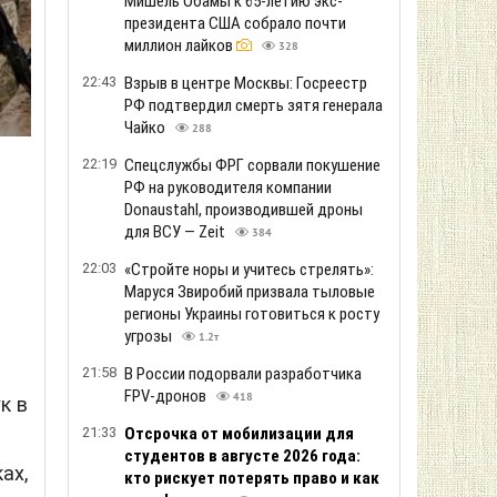
Мишель Обамы к 65-летию экс-
президента США собрало почти
миллион лайков
328
22:43
Взрыв в центре Москвы: Госреестр
РФ подтвердил смерть зятя генерала
Чайко
288
22:19
Спецслужбы ФРГ сорвали покушение
РФ на руководителя компании
Donaustahl, производившей дроны
для ВСУ — Zeit
384
22:03
«Стройте норы и учитесь стрелять»:
Маруся Звиробий призвала тыловые
регионы Украины готовиться к росту
угрозы
1.2т
21:58
В России подорвали разработчика
FPV-дронов
418
к в
21:33
Отсрочка от мобилизации для
студентов в августе 2026 года:
ах,
кто рискует потерять право и как