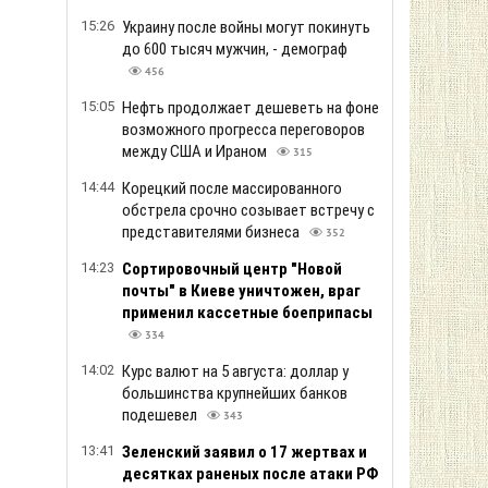
15:26
Украину после войны могут покинуть
до 600 тысяч мужчин, - демограф
456
15:05
Нефть продолжает дешеветь на фоне
возможного прогресса переговоров
между США и Ираном
315
14:44
Корецкий после массированного
обстрела срочно созывает встречу с
представителями бизнеса
352
14:23
Сортировочный центр "Новой
почты" в Киеве уничтожен, враг
применил кассетные боеприпасы
334
14:02
Курс валют на 5 августа: доллар у
большинства крупнейших банков
подешевел
343
13:41
Зеленский заявил о 17 жертвах и
десятках раненых после атаки РФ