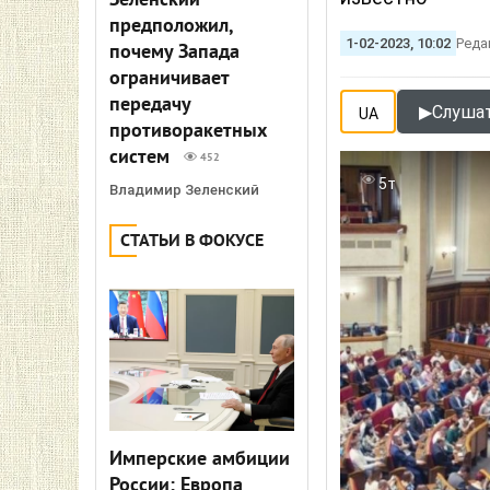
Зеленский
предположил,
1-02-2023, 10:02
Реда
почему Запада
ограничивает
передачу
▶
Слушат
UA
противоракетных
систем
452
5т
Владимир Зеленский
СТАТЬИ В ФОКУСЕ
Имперские амбиции
России: Европа