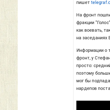
пишет
telegraf.
На фронт пошли
фракции "Голос
как воевать, т
на заседаниях В
Информации о т
фронт, у Стефа
просто: средни
поэтому больши
мог бы подпада
нардепов поста