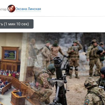
Оксана Линская
ктор:
ь (1 мин 10 сек)