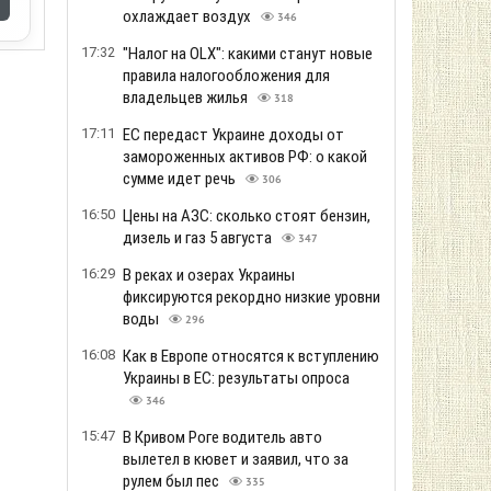
охлаждает воздух
346
17:32
"Налог на OLX": какими станут новые
правила налогообложения для
владельцев жилья
318
17:11
ЕС передаст Украине доходы от
замороженных активов РФ: о какой
сумме идет речь
306
16:50
Цены на АЗС: сколько стоят бензин,
дизель и газ 5 августа
347
16:29
В реках и озерах Украины
фиксируются рекордно низкие уровни
воды
296
16:08
Как в Европе относятся к вступлению
Украины в ЕС: результаты опроса
346
15:47
В Кривом Роге водитель авто
вылетел в кювет и заявил, что за
рулем был пес
335