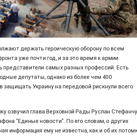
олжают держать героическую оборону по всем
ронта уже почти год, и за это время к армии
 представители самых разных профессий. Есть
родные депутаты, однако из более чем 400
 защищать Украину на передовой рискнули всего
ку озвучил глава Верховной Рады Руслан Стефанчу
фона "Единые новости". По его словам, о других
ая информация ему не известна, как и об их потомк