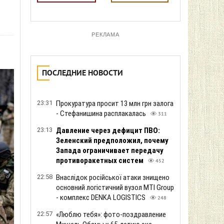
РЕКЛАМА
ПОСЛЕДНИЕ НОВОСТИ
23:31
Прокуратура просит 13 млн грн залога
- Стефанишина расплакалась
311
23:13
Давление через дефицит ПВО:
Зеленский предположил, почему
Запада ограничивает передачу
противоракетных систем
452
22:58
Внаслідок російської атаки знищено
основний логістичний вузол MTI Group
- комплекс DENKA LOGISTICS
248
22:57
«Люблю тебя»: фото-поздравление