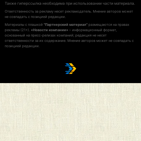
Также гиперссылка необходима при использовании части материала.
Ответственность за рекламу несет рекламодатель. Мнение авторов может
не совпадать с позицией редакции.
Материалы с плашкой
"Партнерский материал"
размещаются на правах
рекламы (21+).
«Новости компании»
– информационный формат,
основанный на пресс-релизах компаний; редакция не несет
ответственности за их содержание. Мнение авторов может не совпадать с
позицией редакции.