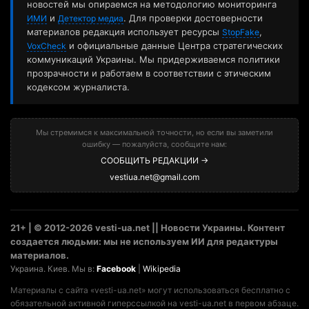
новостей мы опираемся на методологию мониторинга
и
. Для проверки достоверности
ИМИ
Детектор медиа
материалов редакция использует ресурсы
,
StopFake
и официальные данные Центра стратегических
VoxCheck
коммуникаций Украины. Мы придерживаемся политики
прозрачности и работаем в соответствии с этическим
кодексом журналиста.
Мы стремимся к максимальной точности, но если вы заметили
ошибку — пожалуйста, сообщите нам:
СООБЩИТЬ РЕДАКЦИИ →
vestiua.net@gmail.com
21+ | © 2012-2026 vesti-ua.net || Новости Украины. Контент
создается людьми: мы не используем ИИ для редактуры
материалов.
Украина. Киев. Мы в:
Facebook
|
Wikipedia
Материалы с сайта «vesti-ua.net» могут использоваться бесплатно с
обязательной активной гиперссылкой на vesti-ua.net в первом абзаце.