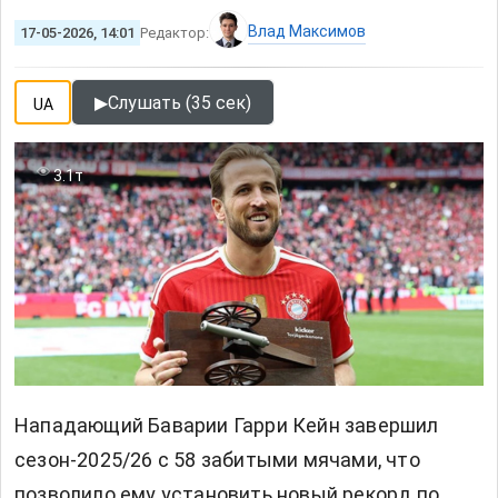
Влад Максимов
17-05-2026, 14:01
Редактор:
▶
Слушать (35 сек)
UA
3.1т
Нападающий Баварии Гарри Кейн завершил
сезон-2025/26 с 58 забитыми мячами, что
позволило ему установить новый рекорд по