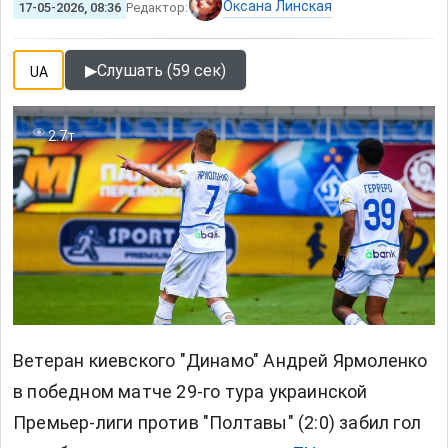
Оксана Линская
17-05-2026, 08:36
Редактор:
▶
Слушать (59 сек)
UA
2.7т
Ветеран киевского "Динамо" Андрей Ярмоленко
в победном матче 29-го тура украинской
Премьер-лиги против "Полтавы" (2:0) забил гол