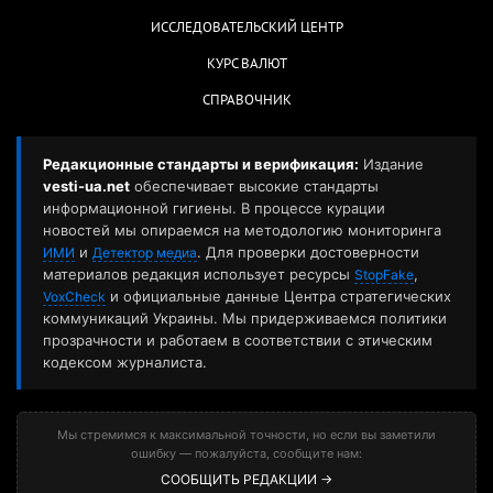
ИССЛЕДОВАТЕЛЬСКИЙ ЦЕНТР
КУРС ВАЛЮТ
СПРАВОЧНИК
Редакционные стандарты и верификация:
Издание
vesti-ua.net
обеспечивает высокие стандарты
информационной гигиены. В процессе курации
новостей мы опираемся на методологию мониторинга
и
. Для проверки достоверности
ИМИ
Детектор медиа
материалов редакция использует ресурсы
,
StopFake
и официальные данные Центра стратегических
VoxCheck
коммуникаций Украины. Мы придерживаемся политики
прозрачности и работаем в соответствии с этическим
кодексом журналиста.
Мы стремимся к максимальной точности, но если вы заметили
ошибку — пожалуйста, сообщите нам:
СООБЩИТЬ РЕДАКЦИИ →