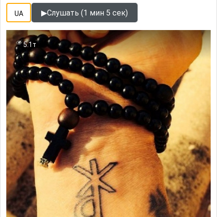
▶
Слушать (1 мин 5 сек)
UA
5.1т