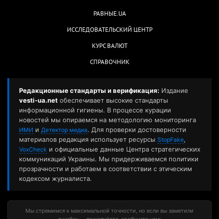
РАВНЫЕ.UA
ИССЛЕДОВАТЕЛЬСКИЙ ЦЕНТР
КУРС ВАЛЮТ
СПРАВОЧНИК
Редакционные стандарты и верификация:
Издание
vesti-ua.net
обеспечивает высокие стандарты
информационной гигиены. В процессе курации
новостей мы опираемся на методологию мониторинга
и
. Для проверки достоверности
ИМИ
Детектор медиа
материалов редакция использует ресурсы
,
StopFake
и официальные данные Центра стратегических
VoxCheck
коммуникаций Украины. Мы придерживаемся политики
прозрачности и работаем в соответствии с этическим
кодексом журналиста.
Мы стремимся к максимальной точности, но если вы заметили
ошибку — пожалуйста, сообщите нам: