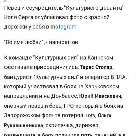
Певец и соучредитель "Культурного десанта"
Коля Серга опубликовал фото с красной
дорожки у себя в
Instagram
.
"Во имя любви", - написал он.
К команде "Культурных сил" на Каннском
фестивале присоединились:
,
Тарас Столяр
бандурист "Культурных сил" и оператор БПЛА,
который участвовал в боях на Харьковском
направлении и на Донбассе,
,
Юрий Иваскевич
оперный певец и боец ТРО, который в боях на
Запорожском фронте потерял ногу,
Ольга
, скрипачка, дирижер,
Рукавишникова
разведчица, в боях получила пять ранений, а в