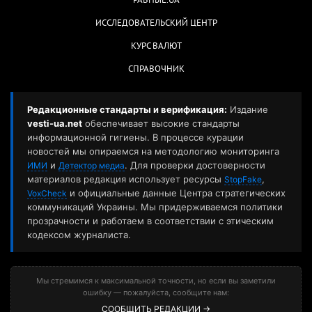
РАВНЫЕ.UA
ИССЛЕДОВАТЕЛЬСКИЙ ЦЕНТР
КУРС ВАЛЮТ
СПРАВОЧНИК
Редакционные стандарты и верификация:
Издание
vesti-ua.net
обеспечивает высокие стандарты
информационной гигиены. В процессе курации
новостей мы опираемся на методологию мониторинга
и
. Для проверки достоверности
ИМИ
Детектор медиа
материалов редакция использует ресурсы
,
StopFake
и официальные данные Центра стратегических
VoxCheck
коммуникаций Украины. Мы придерживаемся политики
прозрачности и работаем в соответствии с этическим
кодексом журналиста.
Мы стремимся к максимальной точности, но если вы заметили
ошибку — пожалуйста, сообщите нам:
СООБЩИТЬ РЕДАКЦИИ →