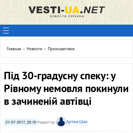
Главная
»
Новости
»
Происшествия
Під 30-градусну спеку: у
Рівному немовля покинули
в зачиненій автівці
Артем Шах
21-07-2017, 20:10
Редактор: