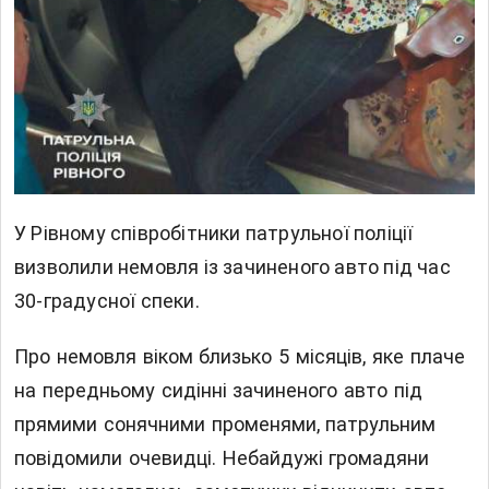
У Рівному співробітники патрульної поліції
визволили немовля із зачиненого авто під час
30-градусної спеки.
Про немовля віком близько 5 місяців, яке плаче
на передньому сидінні зачиненого авто під
прямими сонячними променями, патрульним
повідомили очевидці. Небайдужі громадяни