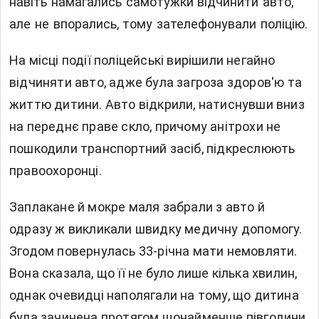
навіть намагались самотужки відчинити авто,
але не впорались, тому зателефонували поліцію.
На місці події поліцейські вирішили негайно
відчиняти авто, адже була загроза здоров'ю та
життю дитини. Авто відкрили, натиснувши вниз
на переднє праве скло, причому анітрохи не
пошкодили транспортний засіб, підкреслюють
правоохоронці.
Заплакане й мокре маля забрали з авто й
одразу ж викликали швидку медичну допомогу.
Згодом повернулась 33-річна мати немовляти.
Вона сказала, що її не було лише кілька хвилин,
однак очевидці наполягали на тому, що дитина
була зачинена протягом щонайменше півгодини.