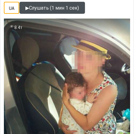
▶
Слушать (1 мин 1 сек)
UA
8.4т