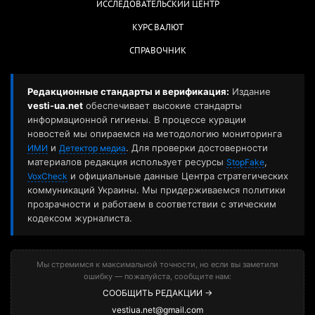
ИССЛЕДОВАТЕЛЬСКИЙ ЦЕНТР
КУРС ВАЛЮТ
СПРАВОЧНИК
Редакционные стандарты и верификация:
Издание
vesti-ua.net
обеспечивает высокие стандарты
информационной гигиены. В процессе курации
новостей мы опираемся на методологию мониторинга
и
. Для проверки достоверности
ИМИ
Детектор медиа
материалов редакция использует ресурсы
,
StopFake
и официальные данные Центра стратегических
VoxCheck
коммуникаций Украины. Мы придерживаемся политики
прозрачности и работаем в соответствии с этическим
кодексом журналиста.
Мы стремимся к максимальной точности, но если вы заметили
ошибку — пожалуйста, сообщите нам:
СООБЩИТЬ РЕДАКЦИИ →
vestiua.net@gmail.com