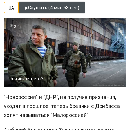
▶
Слушать (4 мин 53 сек)
UA
3.4т
Чья инициатива?
"Новороссия" и "ДНР", не получив признания,
уходят в прошлое: теперь боевики с Донбасса
хотят называться "Малороссией".
Амбиций Александру Захарченко не занимать.