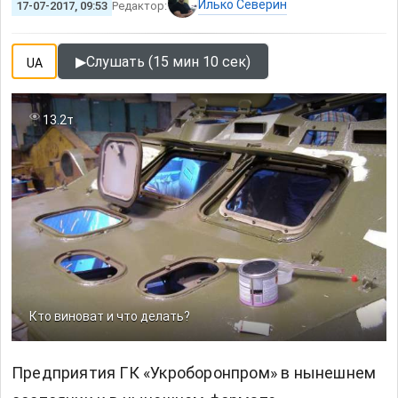
Илько Северин
17-07-2017, 09:53
Редактор:
▶
Слушать (15 мин 10 сек)
UA
13.2т
Кто виноват и что делать?
Предприятия ГК «Укроборонпром» в нынешнем