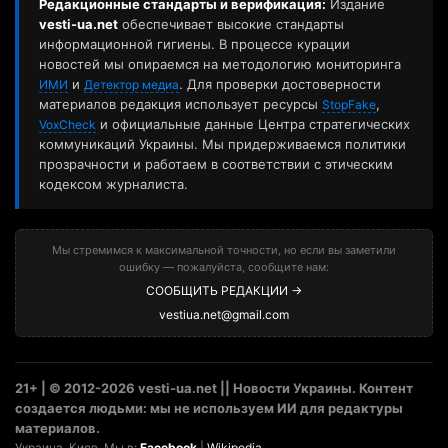
Редакционные стандарты и верификация:
Издание
vesti-ua.net
обеспечивает высокие стандарты
информационной гигиены. В процессе курации
новостей мы опираемся на методологию мониторинга
и
. Для проверки достоверности
ИМИ
Детектор медиа
материалов редакция использует ресурсы
,
StopFake
и официальные данные Центра стратегических
VoxCheck
коммуникаций Украины. Мы придерживаемся политики
прозрачности и работаем в соответствии с этическим
кодексом журналиста.
Мы стремимся к максимальной точности, но если вы заметили
ошибку — пожалуйста, сообщите нам:
СООБЩИТЬ РЕДАКЦИИ →
vestiua.net@gmail.com
21+ | © 2012-2026 vesti-ua.net || Новости Украины. Контент
создается людьми: мы не используем ИИ для редактуры
материалов.
Украина. Киев. Мы в:
Facebook
|
Wikipedia