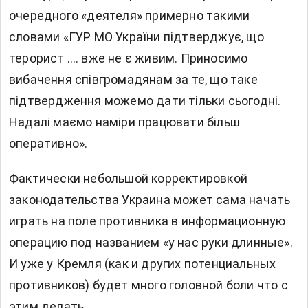
очередного «деятеля» примерно такими
словами «Г
УР МО України підтверджує, що
терорист …. вже не є живим. Приносимо
вибачення співгромадянам за те, що таке
підтвердження можемо дати тільки сьогодні.
Надалі маємо наміри працювати більш
оперативно
».
Фактически небольшой корректировкой
законодательства Украина может сама начать
играть на поле противника в информационную
операцию под названием «у нас руки длинные».
И уже у Кремля (как и других потенциальных
противников) будет много головной боли что с
этим делать.