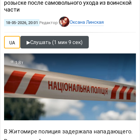
розыске после самовольного ухода из воинской
части
Оксана Линская
18-05-2026, 20:01
Редактор:
▶
Слушать (1 мин 9 сек)
UA
1.8т
В Житомире полиция задержала нападающего.