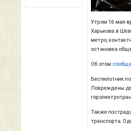
Утром 16 мая в
Харькова в Ше
метро, контакт
остановка обще
Об этом
сообщ
Беспилотник по
Повреждены два
горэлектротран
Также пострада
транспорта. Од