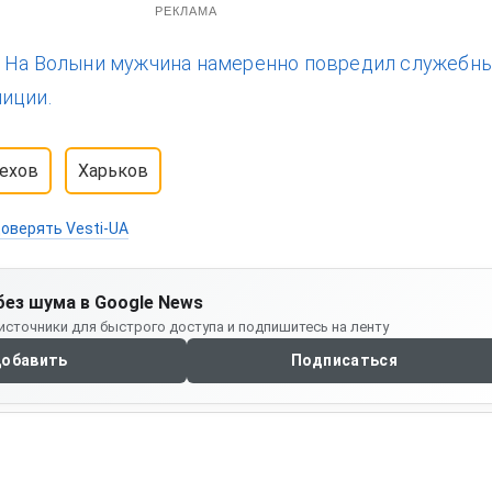
РЕКЛАМА
:
На Волыни мужчина намеренно повредил служебн
иции.
ехов
Харьков
оверять Vesti-UA
без шума в Google News
источники для быстрого доступа и подпишитесь на ленту
обавить
Подписаться