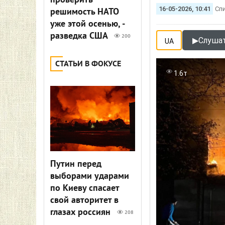
проверить
16-05-2026, 10:41
Сп
решимость НАТО
уже этой осенью, -
разведка США
200
▶
Слушат
UA
СТАТЬИ В ФОКУСЕ
1.6т
Путин перед
выборами ударами
по Киеву спасает
свой авторитет в
глазах россиян
208