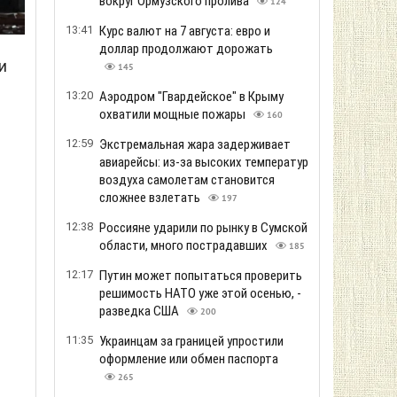
вокруг Ормузского пролива
124
13:41
Курс валют на 7 августа: евро и
доллар продолжают дорожать
и
145
13:20
Аэродром "Гвардейское" в Крыму
охватили мощные пожары
160
12:59
Экстремальная жара задерживает
авиарейсы: из-за высоких температур
воздуха самолетам становится
сложнее взлетать
197
12:38
Россияне ударили по рынку в Сумской
области, много пострадавших
185
12:17
Путин может попытаться проверить
решимость НАТО уже этой осенью, -
разведка США
200
11:35
Украинцам за границей упростили
оформление или обмен паспорта
265