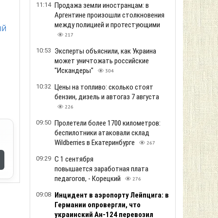
11:14
Продажа земли иностранцам: в
Аргентине произошли столкновения
между полицией и протестующими
ый
217
10:53
Эксперты объяснили, как Украина
может уничтожать российские
"Искандеры"
304
10:32
Цены на топливо: сколько стоят
бензин, дизель и автогаз 7 августа
226
09:50
Пролетели более 1700 километров:
беспилотники атаковали склад
Wildberries в Екатеринбурге
267
09:29
С 1 сентября
повышается заработная плата
педагогов, - Корецкий
276
09:08
Инцидент в аэропорту Лейпцига: в
Германии опровергли, что
украинский Ан-124 перевозил