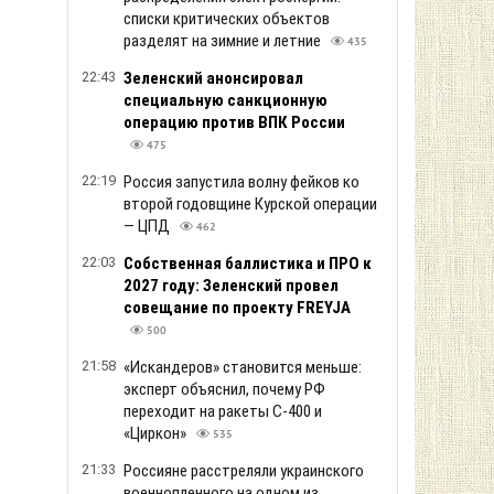
списки критических объектов
разделят на зимние и летние
435
22:43
Зеленский анонсировал
специальную санкционную
операцию против ВПК России
475
22:19
Россия запустила волну фейков ко
второй годовщине Курской операции
— ЦПД
462
22:03
Собственная баллистика и ПРО к
2027 году: Зеленский провел
совещание по проекту FREYJA
500
21:58
«Искандеров» становится меньше:
эксперт объяснил, почему РФ
переходит на ракеты С-400 и
«Циркон»
535
21:33
Россияне расстреляли украинского
военнопленного на одном из