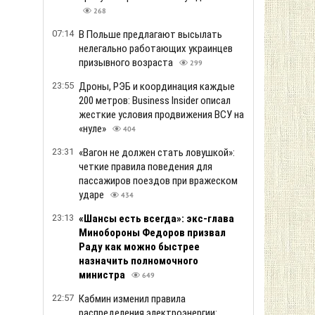
268
07:14
В Польше предлагают высылать
нелегально работающих украинцев
призывного возраста
299
23:55
Дроны, РЭБ и координация каждые
200 метров: Business Insider описал
жесткие условия продвижения ВСУ на
«нуле»
404
23:31
«Вагон не должен стать ловушкой»:
четкие правила поведения для
пассажиров поездов при вражеском
ударе
434
23:13
«Шансы есть всегда»: экс-глава
Минобороны Федоров призвал
Раду как можно быстрее
назначить полномочного
министра
649
22:57
Кабмин изменил правила
распределения электроэнергии: