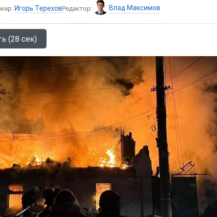
Влад Максимов
Игорь Терехов
икер:
Редактор:
ь (28 сек)