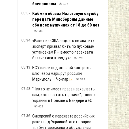
боеприпасы
302
08:57
Кабмин обязал Налоговую службу
передать Минобороны данные
обо всех мужчинах от 18 до 60 лет
380
08:34
«Ракет из США надолго не хватит»:
эксперт призвал бить по пусковым
установкам РФ вместо перехвата
баллистики в воздухе
290
08:13
ВСУ взяли под огневой контроль
ключевой маршрут россиян
Мариуполь — Чонгар
323
07:58
"Никто не имеет права навязывать
нам, кого считать героями", - посол
Украины в Польше о Бандере и ЕС
428
07:36
Сикорский о перехвате российских
ракет над Украиной: этот вопрос
требует серьезного обсуждения