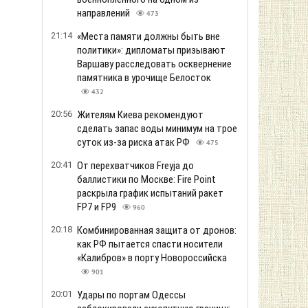
направлений
473
21:14
«Места памяти должны быть вне
политики»: дипломаты призывают
Варшаву расследовать осквернение
памятника в урочище Белосток
432
20:56
Жителям Киева рекомендуют
сделать запас воды минимум на трое
суток из-за риска атак РФ
475
20:41
От перехватчиков Freyja до
баллистики по Москве: Fire Point
раскрыла график испытаний ракет
FP7 и FP9
960
20:18
Комбинированная защита от дронов:
как РФ пытается спасти носители
«Калибров» в порту Новороссийска
901
20:01
Удары по портам Одессы