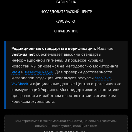
РАВНЫЕ.UA
ИССЛЕДОВАТЕЛЬСКИЙ ЦЕНТР
КУРС ВАЛЮТ
СПРАВОЧНИК
Редакционные стандарты и верификация:
Издание
vesti-ua.net
обеспечивает высокие стандарты
информационной гигиены. В процессе курации
новостей мы опираемся на методологию мониторинга
и
. Для проверки достоверности
ИМИ
Детектор медиа
материалов редакция использует ресурсы
,
StopFake
и официальные данные Центра стратегических
VoxCheck
коммуникаций Украины. Мы придерживаемся политики
прозрачности и работаем в соответствии с этическим
кодексом журналиста.
Мы стремимся к максимальной точности, но если вы заметили
ошибку — пожалуйста, сообщите нам: