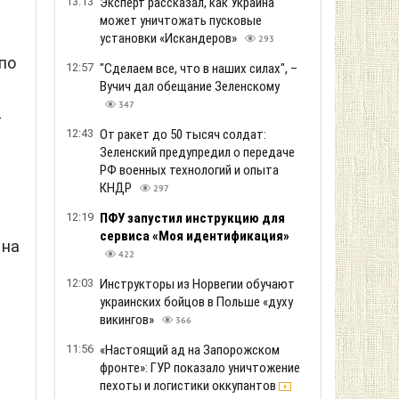
13:13
Эксперт рассказал, как Украина
может уничтожать пусковые
установки «Искандеров»
293
по
12:57
"Сделаем все, что в наших силах", –
Вучич дал обещание Зеленскому
347
–
12:43
От ракет до 50 тысяч солдат:
Зеленский предупредил о передаче
РФ военных технологий и опыта
КНДР
297
12:19
ПФУ запустил инструкцию для
сервиса «Моя идентификация»
 на
422
12:03
Инструкторы из Норвегии обучают
украинских бойцов в Польше «духу
викингов»
366
11:56
«Настоящий ад на Запорожском
фронте»: ГУР показало уничтожение
пехоты и логистики оккупантов