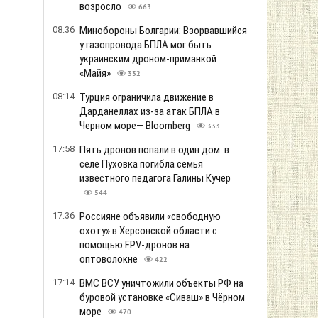
возросло
663
08:36
Минобороны Болгарии: Взорвавшийся
у газопровода БПЛА мог быть
украинским дроном-приманкой
«Майя»
332
08:14
Турция ограничила движение в
Дарданеллах из-за атак БПЛА в
Черном море— Bloomberg
333
17:58
Пять дронов попали в один дом: в
селе Пуховка погибла семья
известного педагога Галины Кучер
544
17:36
Россияне объявили «свободную
охоту» в Херсонской области с
помощью FPV-дронов на
оптоволокне
422
17:14
ВМС ВСУ уничтожили объекты РФ на
буровой установке «Сиваш» в Чёрном
море
470