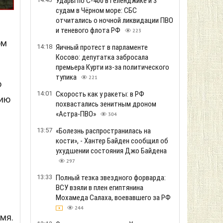
Удары по С-400 в Геленджике и 3
судам в Чёрном море: СБС
отчитались о ночной ликвидации ПВО
и теневого флота РФ
223
ом
14:18
Яичный протест в парламенте
Косово: депутатка забросала
премьера Курти из-за политического
тупика
221
о
14:01
Скорость как у ракеты: в РФ
цию
похвастались зенитным дроном
«Астра-ПВО»
304
13:57
«Болезнь распространилась на
кости», - Хантер Байден сообщил об
ухудшении состояния Джо Байдена
297
13:33
Полный тезка звездного форварда:
ВСУ взяли в плен египтянина
Мохамеда Салаха, воевавшего за РФ
244
мя.