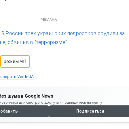
РЕКЛАМА
:
В России трех украинских подростков осудили за
е, обвинив в "терроризме".
режим ЧП
оверять Vesti-UA
без шума в Google News
источники для быстрого доступа и подпишитесь на ленту
обавить
Подписаться