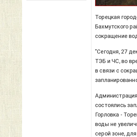
Торецкая горо
Бахмутского р
сокращение вод
"Сегодня, 27 д
ТЭБ и ЧС, во в
в связи с сокр
запланированно
Администрация 
состоялись за
Горловка - Тор
воды не увелич
серой зоне, дл