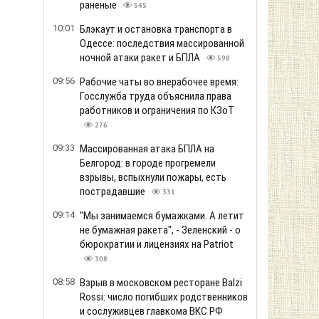
раненые
545
10:01
Блэкаут и остановка транспорта в
Одессе: последствия массированной
ночной атаки ракет и БПЛА
598
09:56
Рабочие чаты во внерабочее время:
Госслужба труда объяснила права
работников и ограничения по КЗоТ
276
09:33
Массированная атака БПЛА на
Белгород: в городе прогремели
взрывы, вспыхнули пожары, есть
пострадавшие
331
09:14
"Мы занимаемся бумажками. А летит
не бумажная ракета", - Зеленский - о
бюрократии и лицензиях на Patriot
308
08:58
Взрыв в московском ресторане Balzi
Rossi: число погибших родственников
и сослуживцев главкома ВКС РФ