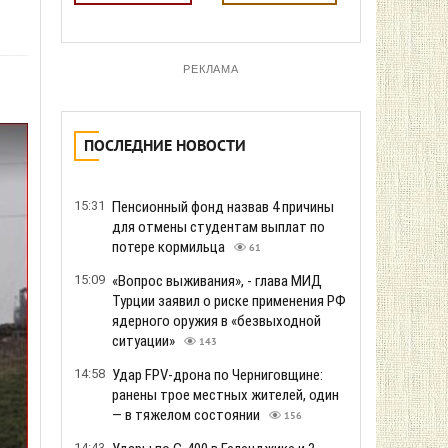
РЕКЛАМА
ПОСЛЕДНИЕ НОВОСТИ
15:31
Пенсионный фонд назвав 4 причины
для отмены студентам выплат по
потере кормильца
61
15:09
«Вопрос выживания», - глава МИД
Турции заявил о риске применения РФ
ядерного оружия в «безвыходной
ситуации»
143
14:58
Удар FPV-дрона по Черниговщине:
ранены трое местных жителей, один
— в тяжелом состоянии
156
14:43