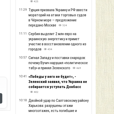
425
11:29
Турция призвала Украину и РФ ввести
мораторий на атаки торговых судов
в Чёрном море — предложение
передано Москве
324
11:11
Сербия выделит 2 млн евро на
украинскую энергетику и примет
участие в восстановлении одного из
городов
434
10:57
Сигнал Западу и поставки снарядов:
почему Вучич нарушил «политическое
табу» и принял Зеленского
469
10:41
«Победы у него не будет», -
Зеленский заявил, что Украина не
собирается уступать Донбасс
402
10:18
Двойной удар по Салтовскому району
Харькова: разрушены этажи
многоэтажек, есть погибшие и