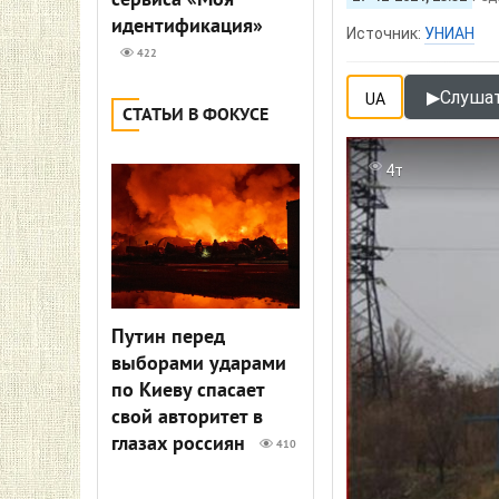
сервиса «Моя
идентификация»
Источник:
УНИАН
422
▶
Слушат
UA
СТАТЬИ В ФОКУСЕ
4т
Путин перед
выборами ударами
по Киеву спасает
свой авторитет в
глазах россиян
410