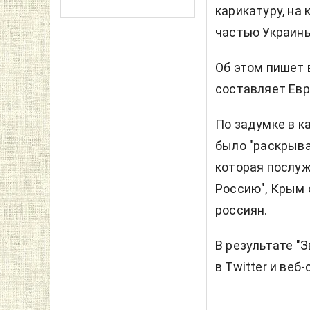
карикатуру, на
частью Украин
Об этом пишет
составляет Евр
По задумке в к
было "раскрыва
которая послуж
Россию", Крым 
россиян.
В результате "
в Twitter и веб-