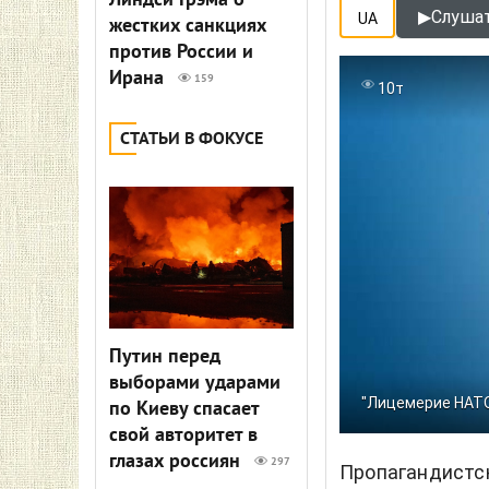
Линдси Грэма о
▶
Слушат
UA
жестких санкциях
против России и
Ирана
159
10т
СТАТЬИ В ФОКУСЕ
Путин перед
выборами ударами
"Лицемерие НАТ
по Киеву спасает
свой авторитет в
глазах россиян
297
Пропагандистск