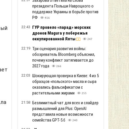
Захарова ответила на слова
президента Польши Навроцкого о
поддержке Украины в борьбе против
РФ
416
22:43
ГУР провело «парад» морских
рый
дронов Magura у побережья
оккупированной Ялты
247
22:19
Три сценария развития войны:
обозреватель Bloomberg объяснил,
почему конфликт затягивается до
2027 года
266
ает
22:03
Шокирующая проверка в Киеве: 4 из 5
образцов «польского» масла и сыра
оказались фальсификатом с
растительными жирами
255
ала
21:58
Безлимитный чат для всех и слайдер
размышлений для Plus: OpenAI
представила новые возможности
семейства GPT-5.6
240