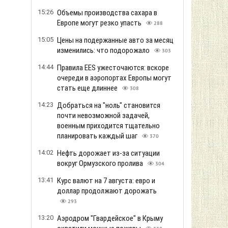
15:26
Объемы производства сахара в
Европе могут резко упасть
288
15:05
Цены на подержанные авто за месяц
изменились: что подорожало
303
14:44
Правила EES ужесточаются: вскоре
очереди в аэропортах Европы могут
стать еще длиннее
308
14:23
Добраться на "ноль" становится
почти невозможной задачей,
военным приходится тщательно
планировать каждый шаг
370
14:02
Нефть дорожает из-за ситуации
вокруг Ормузского пролива
304
13:41
Курс валют на 7 августа: евро и
доллар продолжают дорожать
293
13:20
Аэродром "Гвардейское" в Крыму