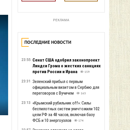
РЕКЛАМА
ПОСЛЕДНИЕ НОВОСТИ
23:55
Сенат США одобрил законопроект
Линдси Грэма о жестких санкциях
против России и Ирана
159
23:31
Зеленский прибыл с первым
официальным визитом в Сербию для
переговоров с Вучичем
163
23:13
«Крымский рубильник off»: Силы
беспилотных систем уничтожили 102
цели РФ за 48 часов, включая базу
ФСБ и 10 энергоузлов
174
22:57