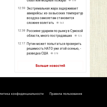
охватили мощные пожары
338
12:59
Экстремальная жара задерживает
авиарейсы: из-за высоких температур
воздуха самолетам становится
сложнее взлетать
363
12:38
Россияне ударили по рынку в Сумской
области, много пострадавших
321
12:17
Путин может попытаться проверить
решимость НАТО уже этой осенью, -
разведка США
378
Больше новостей
литика конфиденциальности
Правила пользования