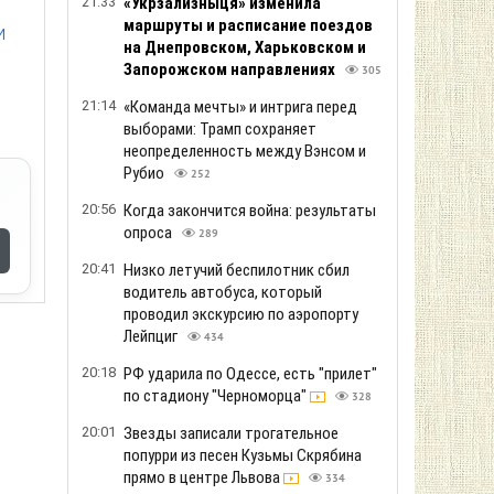
21:33
«Укрзализныця» изменила
маршруты и расписание поездов
и
на Днепровском, Харьковском и
Запорожском направлениях
305
21:14
«Команда мечты» и интрига перед
выборами: Трамп сохраняет
неопределенность между Вэнсом и
Рубио
252
20:56
Когда закончится война: результаты
опроса
289
20:41
Низко летучий беспилотник сбил
водитель автобуса, который
проводил экскурсию по аэропорту
Лейпциг
434
20:18
РФ ударила по Одессе, есть "прилет"
по стадиону "Черноморца"
328
20:01
Звезды записали трогательное
попурри из песен Кузьмы Скрябина
прямо в центре Львова
334