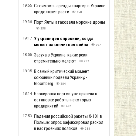
19:55
Стоимость аренды квартир в Украине
продолжает расти
250
19:36
Порт Ялты атаковали морские дроны
258
19:17
У украинцев спросили, когда
может закончиться война
297
18:56
Засуха в Украине: какие реки
стремительно мелеют
297
18:35
В самый критический момент
союзники подвели Украину, -
Bloomberg
384
18:14
Блокировка портов уже привела к
остановке работы некоторых
предприятий
262
17:53
Падения российской ракеты Х-101 в
Польше: опрос зафиксировал раскол
в настроениях поляков
288