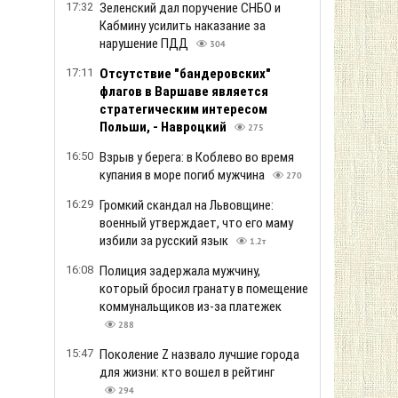
17:32
Зеленский дал поручение СНБО и
Кабмину усилить наказание за
нарушение ПДД
304
17:11
Отсутствие "бандеровских"
флагов в Варшаве является
стратегическим интересом
Польши, - Навроцкий
275
16:50
Взрыв у берега: в Коблево во время
купания в море погиб мужчина
270
16:29
Громкий скандал на Львовщине:
военный утверждает, что его маму
избили за русский язык
1.2т
16:08
Полиция задержала мужчину,
который бросил гранату в помещение
коммунальщиков из-за платежек
288
15:47
Поколение Z назвало лучшие города
для жизни: кто вошел в рейтинг
294