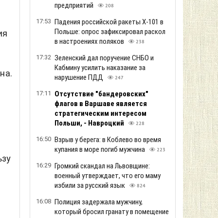
предприятий
208
17:53
Падения российской ракеты Х-101 в
Польше: опрос зафиксировал раскол
ия
в настроениях поляков
238
17:32
Зеленский дал поручение СНБО и
Кабмину усилить наказание за
на.
нарушение ПДД
247
17:11
Отсутствие "бандеровских"
флагов в Варшаве является
стратегическим интересом
Польши, - Навроцкий
228
16:50
Взрыв у берега: в Коблево во время
купания в море погиб мужчина
223
ьзу
16:29
Громкий скандал на Львовщине:
военный утверждает, что его маму
избили за русский язык
824
16:08
Полиция задержала мужчину,
который бросил гранату в помещение