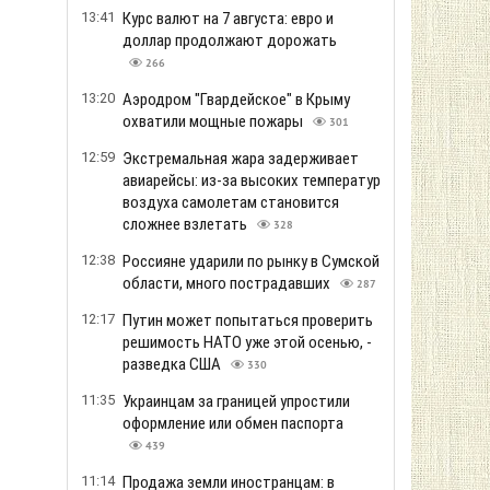
13:41
Курс валют на 7 августа: евро и
доллар продолжают дорожать
266
13:20
Аэродром "Гвардейское" в Крыму
охватили мощные пожары
301
12:59
Экстремальная жара задерживает
авиарейсы: из-за высоких температур
воздуха самолетам становится
сложнее взлетать
328
12:38
Россияне ударили по рынку в Сумской
области, много пострадавших
287
12:17
Путин может попытаться проверить
решимость НАТО уже этой осенью, -
разведка США
330
11:35
Украинцам за границей упростили
оформление или обмен паспорта
439
11:14
Продажа земли иностранцам: в