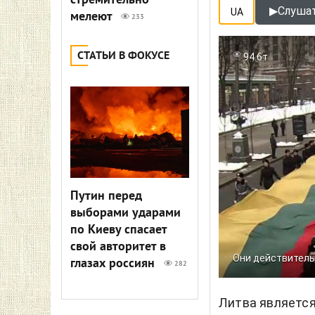
стремительно
▶
Слушат
UA
мелеют
233
СТАТЬИ В ФОКУСЕ
94.6т
Путин перед
выборами ударами
по Киеву спасает
свой авторитет в
Они действитель
глазах россиян
282
Литва являетс