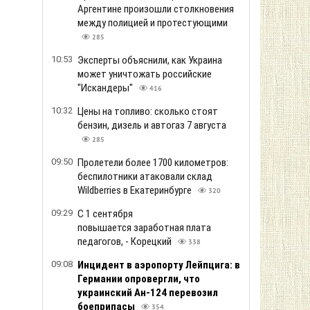
Аргентине произошли столкновения
между полицией и протестующими
285
10:53
Эксперты объяснили, как Украина
может уничтожать российские
"Искандеры"
416
10:32
Цены на топливо: сколько стоят
бензин, дизель и автогаз 7 августа
285
09:50
Пролетели более 1700 километров:
беспилотники атаковали склад
Wildberries в Екатеринбурге
320
09:29
С 1 сентября
повышается заработная плата
педагогов, - Корецкий
338
09:08
Инцидент в аэропорту Лейпцига: в
Германии опровергли, что
украинский Ан-124 перевозил
боеприпасы
354