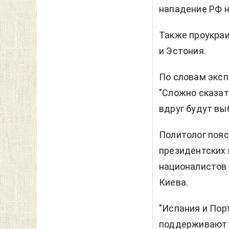
нападение РФ н
Также проукраи
и Эстония.
По словам эксп
"Сложно сказат
вдруг будут выб
Политолог пояс
президентских
националистов 
Киева.
"Испания и Пор
поддерживают с