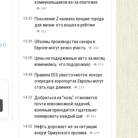
коммунальщиков из-за платежек
247
15:47
Поколение Z назвало лучшие города
для жизни: кто вошел в рейтинг
252
15:26
Объемы производства сахара в
ы с
Европе могут резко упасть
258
15:05
Цены на подержанные авто за месяц
изменились: что подорожало
273
14:44
Правила EES ужесточаются: вскоре
очереди в аэропортах Европы могут
стать еще длиннее
273
14:23
Добраться на "ноль" становится
почти невозможной задачей,
военным приходится тщательно
планировать каждый шаг
332
14:02
Нефть дорожает из-за ситуации
вокруг Ормузского пролива
273