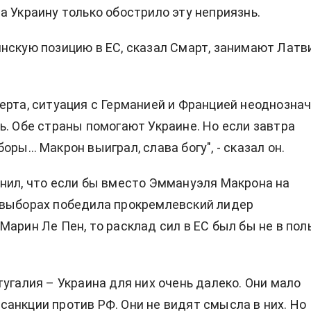
а Украину только обострило эту неприязнь.
нскую позицию в ЕС, сказал Смарт, занимают Латв
ерта, ситуация с Германией и Францией неоднознач
ь. Обе страны помогают Украине. Но если завтра
оры… Макрон выиграл, слава богу", - сказал он.
нил, что если бы вместо Эммануэля Макрона на
 выборах победила прокремлевский лидер
Марин Ле Пен, то расклад сил в ЕС был бы не в пол
тугалия – Украина для них очень далеко. Они мало
анкции против РФ. Они не видят смысла в них. Но