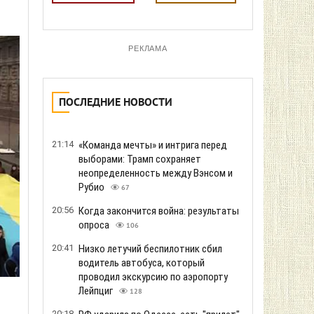
РЕКЛАМА
ПОСЛЕДНИЕ НОВОСТИ
21:14
«Команда мечты» и интрига перед
выборами: Трамп сохраняет
неопределенность между Вэнсом и
Рубио
67
20:56
Когда закончится война: результаты
опроса
106
20:41
Низко летучий беспилотник сбил
водитель автобуса, который
проводил экскурсию по аэропорту
Лейпциг
128
20:18