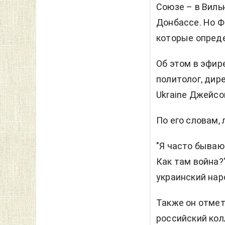
Союзе – в Виль
Донбассе. Но Ф
которые опреде
Об этом в эфир
политолог, дир
Ukraine Джейсо
По его словам,
"Я часто бываю
Как там война?
украинский наро
Также он отмет
российский кол