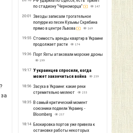
РФ ударила по Одессе, есть "прилет"
по стадиону "Черноморца"
147
,
20:01
Звезды записали трогательное
попурри из песен Кузьмы Скрябина
прямо в центре Львова
169
19:55
Стоимость аренды квартир в Украине
продолжает расти
174
19:36
Порт Ялты атаковали морские дроны
199
19:17
У украинцев спросили, когда
может закончиться война
239
?
18:56
Засуха в Украине: какие реки
стремительно мелеют
233
 за
18:35
В самый критический момент
союзники подвели Украину, -
Bloomberg
257
18:14
Блокировка портов уже привела к
остановке работы некоторых