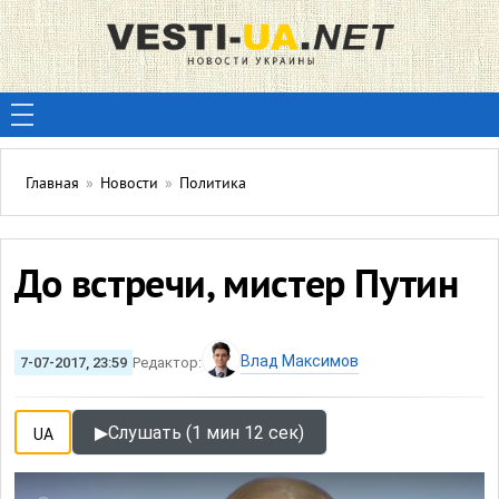
Главная
»
Новости
»
Политика
До встречи, мистер Путин
Влад Максимов
7-07-2017, 23:59
Редактор:
▶
Слушать (1 мин 12 сек)
UA