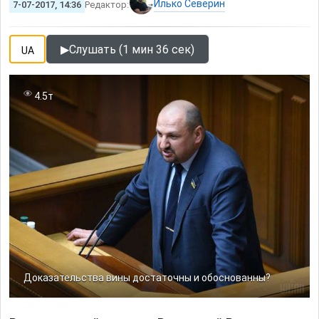
Илько Северин
7-07-2017, 14:36
Редактор:
▶
Слушать (1 мин 36 сек)
UA
4.5т
Доказательства вины достаточны и обоснованны?