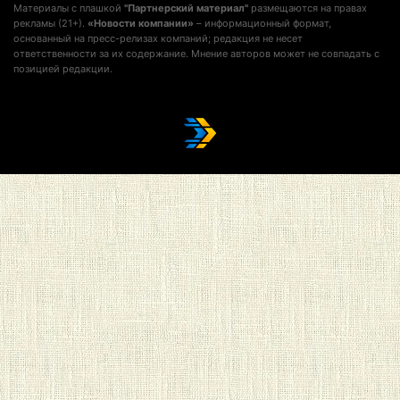
Материалы с плашкой
"Партнерский материал"
размещаются на правах
рекламы (21+).
«Новости компании»
– информационный формат,
основанный на пресс-релизах компаний; редакция не несет
ответственности за их содержание. Мнение авторов может не совпадать с
позицией редакции.