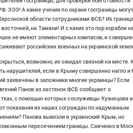
ушителей госграницы, для проверки боеготовности
Ф. ЭЭЭ! А какие учения по охране госграницы могу
Херсонской области сотрудниками ФСБ? Их граница
восточней, на Тамани! И с каких это пор корабли н
ушке не имеют элементарных компасов, и соверше
саживают российских военных на украинской земл
скрыться, возможно, их ожидал связной на месте. 
ь нарушителей, если в Крыму совершенно нагло и 
ий захвачены в заложники многие украинцы? Если
Евгений Панов из застенок ФСБ сообщают о
тках, с помощью которых сослуживцы Кузнецова и
ют показания из наших сограждан по надуманным
ениям? Панова вывезли в украинский Крым, но
езаконным пересечением границы. Савченко в Мос