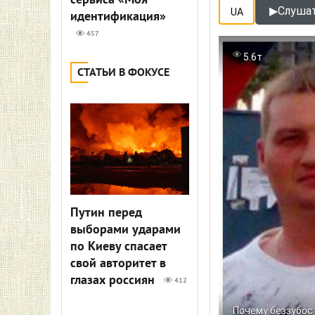
сервиса «Моя
▶
Слушат
UA
идентификация»
457
5.6т
СТАТЬИ В ФОКУСЕ
Путин перед
выборами ударами
по Киеву спасает
свой авторитет в
глазах россиян
412
Почему беззубос