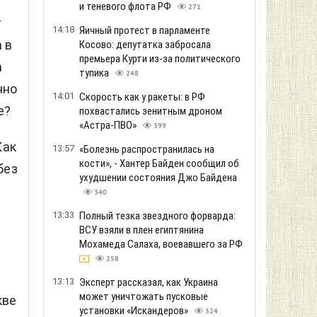
и теневого флота РФ
271
т
14:18
Яичный протест в парламенте
 в
Косово: депутатка забросала
премьера Курти из-за политического
а
тупика
248
нно
14:01
Скорость как у ракеты: в РФ
е?
похвастались зенитным дроном
«Астра-ПВО»
399
Как
13:57
«Болезнь распространилась на
кости», - Хантер Байден сообщил об
без
ухудшении состояния Джо Байдена
340
13:33
Полный тезка звездного форварда:
ВСУ взяли в плен египтянина
Мохамеда Салаха, воевавшего за РФ
258
13:13
Эксперт рассказал, как Украина
может уничтожать пусковые
кве
установки «Искандеров»
324