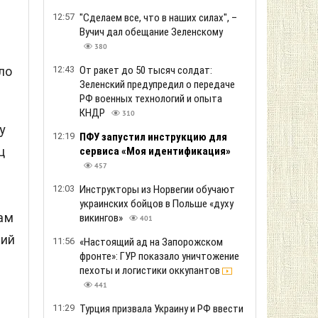
12:57
"Сделаем все, что в наших силах", –
Вучич дал обещание Зеленскому
380
12:43
От ракет до 50 тысяч солдат:
ло
Зеленский предупредил о передаче
РФ военных технологий и опыта
КНДР
310
у
12:19
ПФУ запустил инструкцию для
ц
сервиса «Моя идентификация»
457
12:03
Инструкторы из Норвегии обучают
украинских бойцов в Польше «духу
ам
викингов»
401
зий
11:56
«Настоящий ад на Запорожском
фронте»: ГУР показало уничтожение
пехоты и логистики оккупантов
441
11:29
Турция призвала Украину и РФ ввести