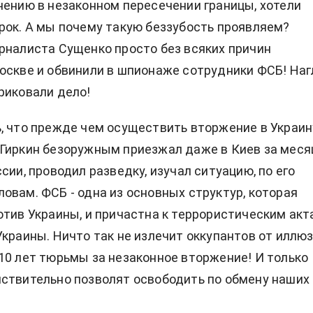
нению в незаконном пересечении границы, хотели
рок. А мы почему такую беззубость проявляем?
рналиста Сущенко просто без всяких причин
оскве и обвинили в шпионаже сотрудники ФСБ! Наг
риковали дело!
, что прежде чем осуществить вторжение в Украин
Гиркин безоружным приезжал даже в Киев за меся
сии, проводил разведку, изучал ситуацию, по его
овам. ФСБ - одна из основных структур, которая
отив Украины, и причастна к террористическим акт
Украины. Ничто так не излечит оккупантов от иллю
10 лет тюрьмы за незаконное вторжение! И только
ствительно позволят освободить по обмену наших