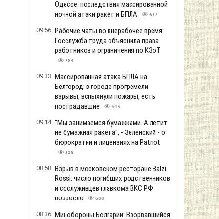
Одессе: последствия массированной
ночной атаки ракет и БПЛА
637
09:56
Рабочие чаты во внерабочее время:
Госслужба труда объяснила права
работников и ограничения по КЗоТ
284
09:33
Массированная атака БПЛА на
Белгород: в городе прогремели
взрывы, вспыхнули пожары, есть
пострадавшие
343
09:14
"Мы занимаемся бумажками. А летит
не бумажная ракета", - Зеленский - о
бюрократии и лицензиях на Patriot
318
08:58
Взрыв в московском ресторане Balzi
Rossi: число погибших родственников
и сослуживцев главкома ВКС РФ
возросло
688
08:36
Минобороны Болгарии: Взорвавшийся