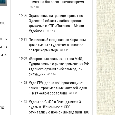
влияет на батарею в ночное время
110
15:56
Ограничения на границе: прилет по
Одесской области заблокировал
ок
движение к КПП «Паланка — Маяки —
Удобное»
155
ить
15:31
Пенсионный фонд назвав 4 причины
для отмены студентам выплат по
: в
потере кормильца
135
я к
15:09
«Вопрос выживания», - глава МИД
Турции заявил о риске применения РФ
ядерного оружия в «безвыходной
ситуации»
236
14:58
Удар FPV-дрона по Черниговщине:
ранены трое местных жителей, один
— в тяжелом состоянии
195
14:43
Удары по С-400 в Геленджике и 3
судам в Чёрном море: СБС
ях
отчитались о ночной ликвидации ПВО