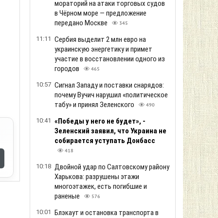
мораторий на атаки торговых судов
в Чёрном море — предложение
передано Москве
345
11:11
Сербия выделит 2 млн евро на
украинскую энергетику и примет
участие в восстановлении одного из
городов
465
10:57
Сигнал Западу и поставки снарядов:
почему Вучич нарушил «политическое
табу» и принял Зеленского
490
10:41
«Победы у него не будет», -
Зеленский заявил, что Украина не
собирается уступать Донбасс
418
10:18
Двойной удар по Салтовскому району
Харькова: разрушены этажи
многоэтажек, есть погибшие и
раненые
576
10:01
Блэкаут и остановка транспорта в