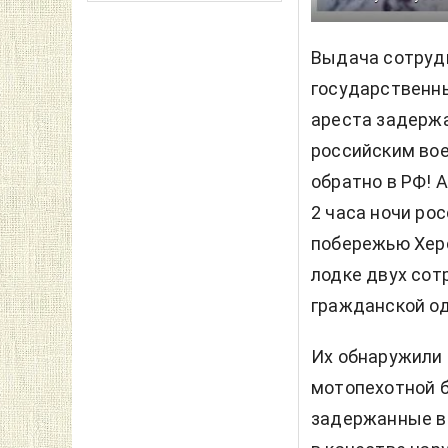
Выдача сотрудн
государственны
ареста задерж
российским вое
обратно в РФ! 
2 часа ночи ро
побережью Херс
лодке двух сот
гражданской о
Их обнаружили 
мотопехотной б
задержанные вы