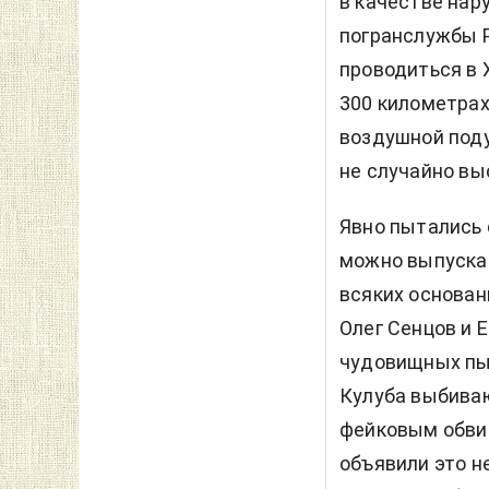
в качестве нар
погранслужбы Р
проводиться в 
300 километрах 
воздушной под
не случайно вы
Явно пытались 
можно выпускат
всяких основан
Олег Сенцов и 
чудовищных пы
Кулуба выбива
фейковым обвин
объявили это н