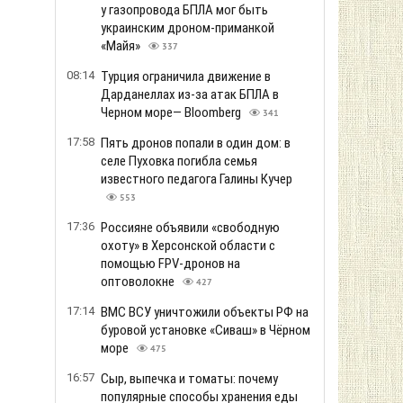
у газопровода БПЛА мог быть
украинским дроном-приманкой
«Майя»
337
08:14
Турция ограничила движение в
Дарданеллах из-за атак БПЛА в
Черном море— Bloomberg
341
17:58
Пять дронов попали в один дом: в
селе Пуховка погибла семья
известного педагога Галины Кучер
553
17:36
Россияне объявили «свободную
охоту» в Херсонской области с
помощью FPV-дронов на
оптоволокне
427
17:14
ВМС ВСУ уничтожили объекты РФ на
буровой установке «Сиваш» в Чёрном
море
475
16:57
Сыр, выпечка и томаты: почему
популярные способы хранения еды