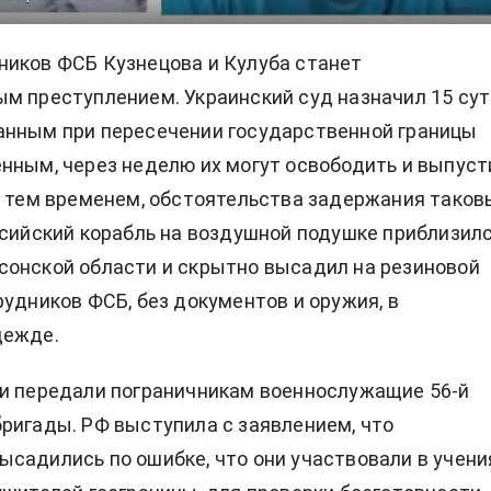
иков ФСБ Кузнецова и Кулуба станет
м преступлением. Украинский суд назначил 15 сут
анным при пересечении государственной границы
нным, через неделю их могут освободить и выпуст
А тем временем, обстоятельства задержания таковы
ссийский корабль на воздушной подушке приблизилс
онской области и скрытно высадил на резиновой
рудников ФСБ, без документов и оружия, в
дежде.
и передали пограничникам военнослужащие 56-й
ригады. РФ выступила с заявлением, что
садились по ошибке, что они участвовали в учени