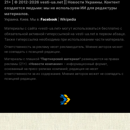
21+ | © 2012-2026 vesti-ua.net || Новости Украины. Контент
создается людьми: мы не используем ИИ для редактуры
материалов.
Украина. Киев. Мы в:
Facebook
|
Wikipedia
Материалы с сайта «vesti-ua.net» могут использоваться бесплатно с
обязательной активной гиперссылкой на vesti-ua.net в первом абзаце.
Также гиперссылка необходима при использовании части материала.
Ответственность за рекламу несет рекламодатель. Мнение авторов может
не совпадать с позицией редакции.
Материалы с плашкой
"Партнерский материал"
размещаются на правах
рекламы (21+).
«Новости компании»
– информационный формат,
основанный на пресс-релизах компаний; редакция не несет
ответственности за их содержание. Мнение авторов может не совпадать с
позицией редакции.