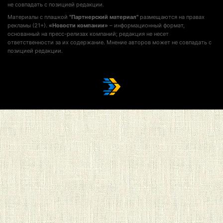
не совпадать с позицией редакции.
Материалы с плашкой
"Партнерский материал"
размещаются на правах
рекламы (21+).
«Новости компании»
– информационный формат,
основанный на пресс-релизах компаний; редакция не несет
ответственности за их содержание. Мнение авторов может не совпадать с
позицией редакции.