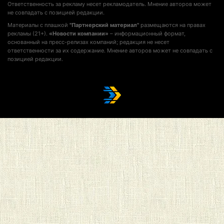
Ответственность за рекламу несет рекламодатель. Мнение авторов может
не совпадать с позицией редакции.
Материалы с плашкой
"Партнерский материал"
размещаются на правах
рекламы (21+).
«Новости компании»
– информационный формат,
основанный на пресс-релизах компаний; редакция не несет
ответственности за их содержание. Мнение авторов может не совпадать с
позицией редакции.