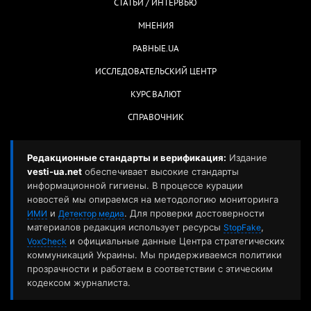
СТАТЬИ / ИНТЕРВЬЮ
МНЕНИЯ
РАВНЫЕ.UA
ИССЛЕДОВАТЕЛЬСКИЙ ЦЕНТР
КУРС ВАЛЮТ
СПРАВОЧНИК
Редакционные стандарты и верификация:
Издание
vesti-ua.net
обеспечивает высокие стандарты
информационной гигиены. В процессе курации
новостей мы опираемся на методологию мониторинга
и
. Для проверки достоверности
ИМИ
Детектор медиа
материалов редакция использует ресурсы
,
StopFake
и официальные данные Центра стратегических
VoxCheck
коммуникаций Украины. Мы придерживаемся политики
прозрачности и работаем в соответствии с этическим
кодексом журналиста.