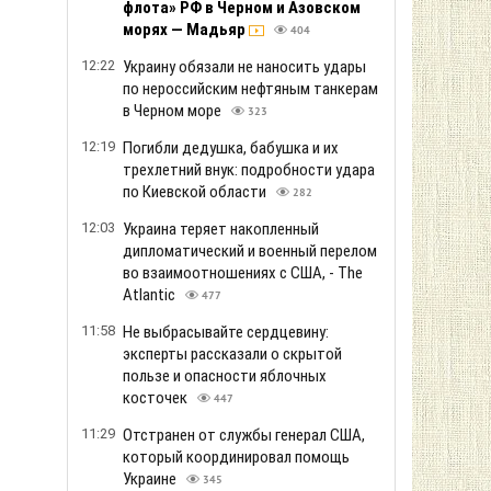
флота» РФ в Черном и Азовском
морях — Мадьяр
404
12:22
Украину обязали не наносить удары
по нероссийским нефтяным танкерам
в Черном море
323
12:19
Погибли дедушка, бабушка и их
трехлетний внук: подробности удара
по Киевской области
282
12:03
Украина теряет накопленный
дипломатический и военный перелом
во взаимоотношениях с США, - The
Atlantic
477
11:58
Не выбрасывайте сердцевину:
эксперты рассказали о скрытой
пользе и опасности яблочных
косточек
447
11:29
Отстранен от службы генерал США,
который координировал помощь
Украине
345