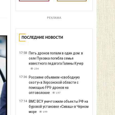
РЕКЛАМА
ПОСЛЕДНИЕ НОВОСТИ
17:58
Пять дронов попали в один дом: в
селе Пуховка погибла семья
известного педагога Галины Кучер
234
17:36
Россияне объявили «свободную
охоту» в Херсонской области с
помощью FPV-дронов на
оптоволокне
197
17:14
ВМС ВСУ уничтожили объекты РФ на
буровой установке «Сиваш» в Чёрном
море
199