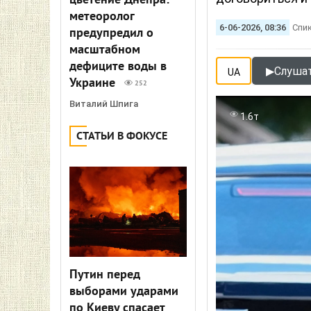
цветение Днепра:
метеоролог
6-06-2026, 08:36
Спи
предупредил о
масштабном
дефиците воды в
▶
Слушат
UA
Украине
252
Виталий Шпига
1.6т
СТАТЬИ В ФОКУСЕ
Путин перед
выборами ударами
по Киеву спасает