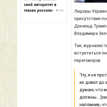
свой авторитет в
глазах россиян
Лидеры Украины
370
присутствия по
Дональд Трамп
Владимира Зеле
Так, журналист
встретиться ли
переговоров.
"Ну, я не про
их довел до 
думаю, что м
должны... [з
напомнив, чт