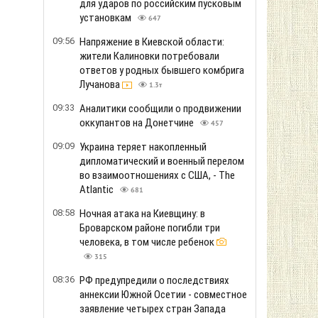
для ударов по российским пусковым
установкам
647
09:56
Напряжение в Киевской области:
жители Калиновки потребовали
ответов у родных бывшего комбрига
Лучанова
1.3т
09:33
Аналитики сообщили о продвижении
оккупантов на Донетчине
457
09:09
Украина теряет накопленный
дипломатический и военный перелом
во взаимоотношениях с США, - The
Atlantic
681
08:58
Ночная атака на Киевщину: в
Броварском районе погибли три
человека, в том числе ребенок
315
08:36
РФ предупредили о последствиях
аннексии Южной Осетии - совместное
заявление четырех стран Запада