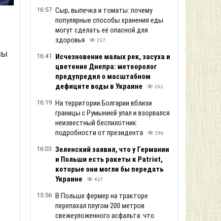
16:57
Сыр, выпечка и томаты: почему
популярные способы хранения еды
могут сделать её опасной для
здоровья
257
ны
16:41
Исчезновение малых рек, засуха и
цветение Днепра: метеоролог
предупредил о масштабном
дефиците воды в Украине
252
16:19
На территории Болгарии вблизи
границы с Румынией упал и взорвался
неизвестный беспилотник:
подробности от президента
296
16:03
Зеленский заяв ил, что у Германии
и Польши есть ракеты к Patriot,
которые они могли бы передать
Украине
427
15:56
В Польше фермер на тракторе
перепахал плугом 200 метров
свежеуложенного асфальта: что