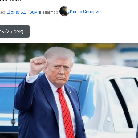
Илько Северин
Дональд Трамп
кер:
Редактор:
ь (25 сек)