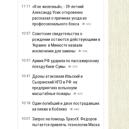
11:11
«Я не железный», - 39-летний
Александр Усик откровенно
рассказал о причинах ухода из
профессионального бокса
432
10:57
Советские свидетельства о
рождении остаются действующими в
Украине: в Минюсте назвали
исключения для замены
346
10:57
Армия РФ ударила по пассажирскому
поезду Киев-Сумы
329
10:41
Дроны атаковали Ильский и
Сызранский НПЗ в РФ: на
предприятиях вспыхнули
масштабные пожары
425
10:18
Один погибший и двое пострадавших
на пляже в Коблево
480
10:01
Запрос на помощь SpaceX: Федоров
пытается привлечь технологии Маска