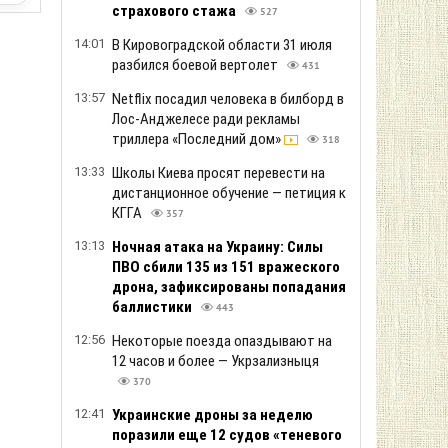
страхового стажа
527
14:01
В Кировоградской области 31 июля
разбился боевой вертолет
431
13:57
Netflix посадил человека в билборд в
Лос-Анджелесе ради рекламы
триллера «Последний дом»
318
13:33
Школы Киева просят перевести на
дистанционное обучение — петиция к
КГГА
357
13:13
Ночная атака на Украину: Силы
ПВО сбили 135 из 151 вражеского
дрона, зафиксированы попадания
баллистики
443
12:56
Некоторые поезда опаздывают на
12 часов и более — Укрзализныця
370
12:41
Украинские дроны за неделю
поразили еще 12 судов «теневого