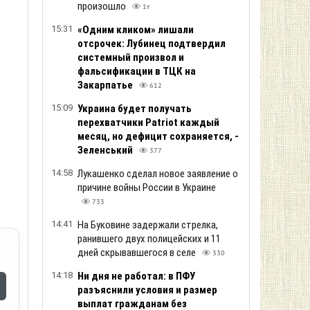
произошло
1т
15:31
«Одним кликом» лишали
отсрочек: Лубинец подтвердил
системный произвол и
фальсификации в ТЦК на
Закарпатье
612
15:09
Украина будет получать
перехватчики Patriot каждый
месяц, но дефицит сохраняется, -
Зеленський
377
14:58
Лукашенко сделал новое заявление о
причине войны России в Украине
733
14:41
На Буковине задержали стрелка,
ранившего двух полицейских и 11
дней скрывавшегося в селе
330
14:18
Ни дня не работал: в ПФУ
разъяснили условия и размер
выплат гражданам без