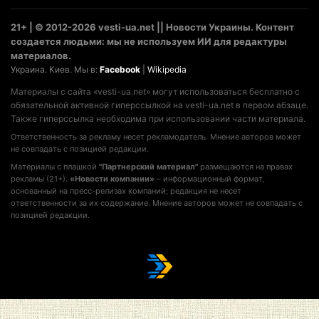
21+ | © 2012-2026 vesti-ua.net || Новости Украины. Контент
создается людьми: мы не используем ИИ для редактуры
материалов.
Украина. Киев. Мы в:
Facebook
|
Wikipedia
Материалы с сайта «vesti-ua.net» могут использоваться бесплатно с
обязательной активной гиперссылкой на vesti-ua.net в первом абзаце.
Также гиперссылка необходима при использовании части материала.
Ответственность за рекламу несет рекламодатель. Мнение авторов может
не совпадать с позицией редакции.
Материалы с плашкой
"Партнерский материал"
размещаются на правах
рекламы (21+).
«Новости компании»
– информационный формат,
основанный на пресс-релизах компаний; редакция не несет
ответственности за их содержание. Мнение авторов может не совпадать с
позицией редакции.