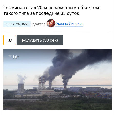
Терминал стал 20-м пораженным объектом
такого типа за последние 33 суток
Оксана Линская
3-06-2026, 15:26
Редактор:
▶
Слушать (58 сек)
UA
1.6т