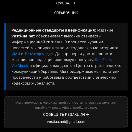
КУРС ВАЛЮТ
СПРАВОЧНИК
Редакционные стандарты и верификация:
Издание
vesti-ua.net
обеспечивает высокие стандарты
информационной гигиены. В процессе курации
новостей мы опираемся на методологию мониторинга
и
. Для проверки достоверности
ИМИ
Детектор медиа
материалов редакция использует ресурсы
,
StopFake
и официальные данные Центра стратегических
VoxCheck
коммуникаций Украины. Мы придерживаемся политики
прозрачности и работаем в соответствии с этическим
кодексом журналиста.
Мы стремимся к максимальной точности, но если вы заметили
ошибку — пожалуйста, сообщите нам:
СООБЩИТЬ РЕДАКЦИИ →
vestiua.net@gmail.com