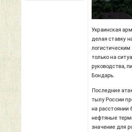
Украинская арм
делая ставку н
логистическим 
только на ситу
руководства, п
Бондарь.
Последние атак
тылу России п
на расстоянии 
нефтяные терм
значение для р