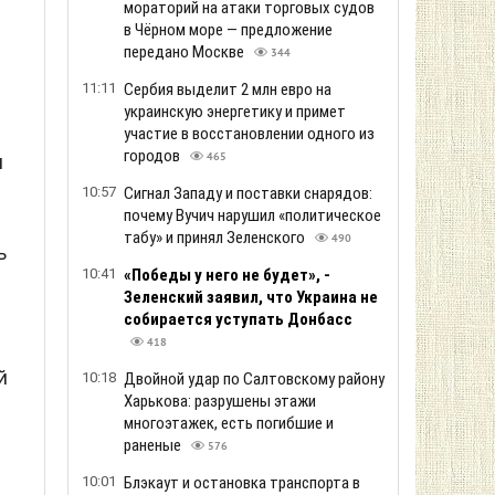
мораторий на атаки торговых судов
в Чёрном море — предложение
передано Москве
344
11:11
Сербия выделит 2 млн евро на
украинскую энергетику и примет
участие в восстановлении одного из
городов
и
465
10:57
Сигнал Западу и поставки снарядов:
почему Вучич нарушил «политическое
табу» и принял Зеленского
490
ь
10:41
«Победы у него не будет», -
Зеленский заявил, что Украина не
собирается уступать Донбасс
418
й
10:18
Двойной удар по Салтовскому району
Харькова: разрушены этажи
многоэтажек, есть погибшие и
раненые
576
10:01
Блэкаут и остановка транспорта в