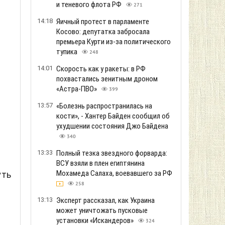
и теневого флота РФ
271
14:18
Яичный протест в парламенте
Косово: депутатка забросала
премьера Курти из-за политического
тупика
248
14:01
Скорость как у ракеты: в РФ
похвастались зенитным дроном
«Астра-ПВО»
399
13:57
«Болезнь распространилась на
кости», - Хантер Байден сообщил об
ухудшении состояния Джо Байдена
340
13:33
Полный тезка звездного форварда:
ВСУ взяли в плен египтянина
Мохамеда Салаха, воевавшего за РФ
уть
258
13:13
Эксперт рассказал, как Украина
может уничтожать пусковые
установки «Искандеров»
324