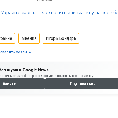
:
Украина смогла перехватить инициативу на поле боя
краине
мнения
Игорь Бондарь
оверять Vesti-UA
без шума в Google News
источники для быстрого доступа и подпишитесь на ленту
обавить
Подписаться