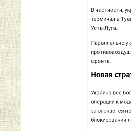
В частности, у
терминал в Туа
Усть-Луга.
Параллельно у
противовоздушн
фронта.
Новая стра
Украина все бо
операций к мод
заключается не
блокировании л