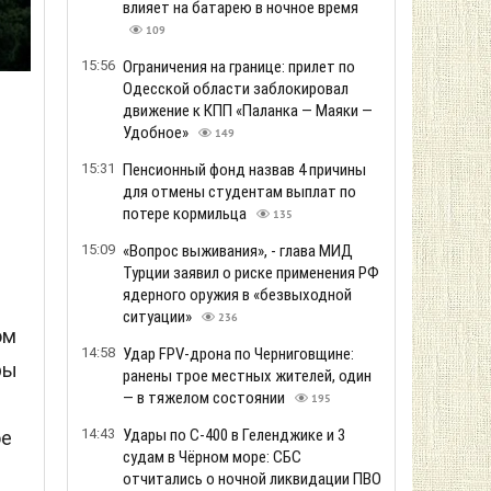
влияет на батарею в ночное время
109
15:56
Ограничения на границе: прилет по
Одесской области заблокировал
движение к КПП «Паланка — Маяки —
Удобное»
149
15:31
Пенсионный фонд назвав 4 причины
для отмены студентам выплат по
потере кормильца
135
15:09
«Вопрос выживания», - глава МИД
Турции заявил о риске применения РФ
ядерного оружия в «безвыходной
ситуации»
236
ом
14:58
Удар FPV-дрона по Черниговщине:
ры
ранены трое местных жителей, один
— в тяжелом состоянии
195
14:43
Удары по С-400 в Геленджике и 3
ое
судам в Чёрном море: СБС
отчитались о ночной ликвидации ПВО