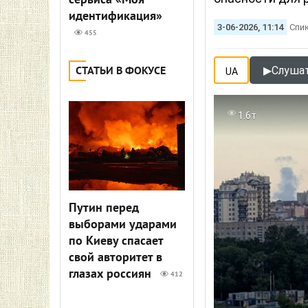
сервиса «Моя
идентификация»
3-06-2026, 11:14
Спи
455
▶
Слушат
СТАТЬИ В ФОКУСЕ
UA
1.6т
Путин перед
выборами ударами
по Киеву спасает
свой авторитет в
глазах россиян
412