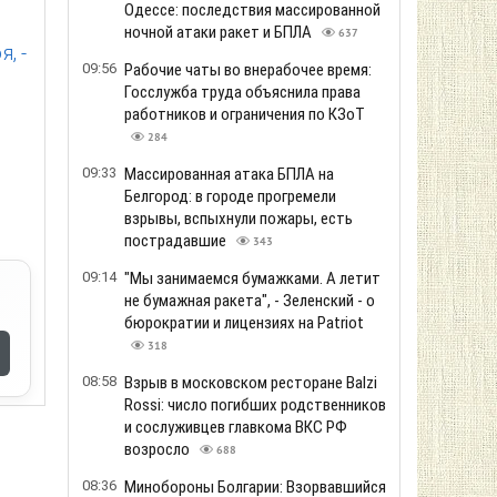
Одессе: последствия массированной
ночной атаки ракет и БПЛА
637
, -
09:56
Рабочие чаты во внерабочее время:
Госслужба труда объяснила права
работников и ограничения по КЗоТ
284
09:33
Массированная атака БПЛА на
Белгород: в городе прогремели
взрывы, вспыхнули пожары, есть
пострадавшие
343
09:14
"Мы занимаемся бумажками. А летит
не бумажная ракета", - Зеленский - о
бюрократии и лицензиях на Patriot
318
08:58
Взрыв в московском ресторане Balzi
Rossi: число погибших родственников
и сослуживцев главкома ВКС РФ
возросло
688
08:36
Минобороны Болгарии: Взорвавшийся