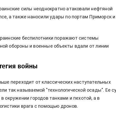
краинские силы неоднократно атаковали нефтяной
псе, а также наносили удары по портам Приморск и
краинские беспилотники поражают системы
ой обороны и военные объекты вдали от линии
тегия войны
льше переходит от классических наступательных
ели так называемой "технологической осады". Ее с
 в окружении городов танками и пехотой, а в
огистики врага с помощью дронов.