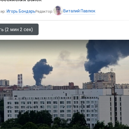
Виталий Павлюк
Игорь Бондарь
кер:
Редактор:
ь (2 мин 2 сек)