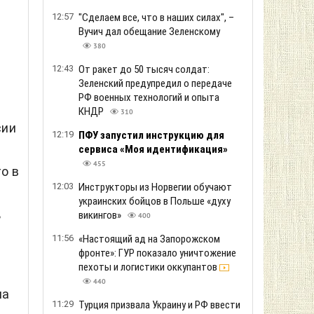
12:57
"Сделаем все, что в наших силах", –
е
Вучич дал обещание Зеленскому
380
12:43
От ракет до 50 тысяч солдат:
Зеленский предупредил о передаче
РФ военных технологий и опыта
КНДР
310
сии
12:19
ПФУ запустил инструкцию для
сервиса «Моя идентификация»
455
о в
12:03
Инструкторы из Норвегии обучают
украинских бойцов в Польше «духу
ь
викингов»
400
11:56
«Настоящий ад на Запорожском
фронте»: ГУР показало уничтожение
пехоты и логистики оккупантов
440
на
11:29
Турция призвала Украину и РФ ввести