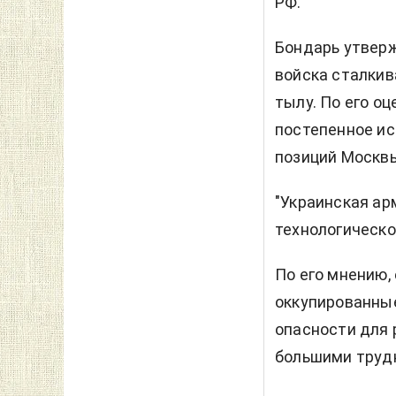
РФ.
Бондарь утверж
войска сталкива
тылу. По его оц
постепенное и
позиций Москвы
"Украинская ар
технологическо
По его мнению,
оккупированные
опасности для 
большими труд