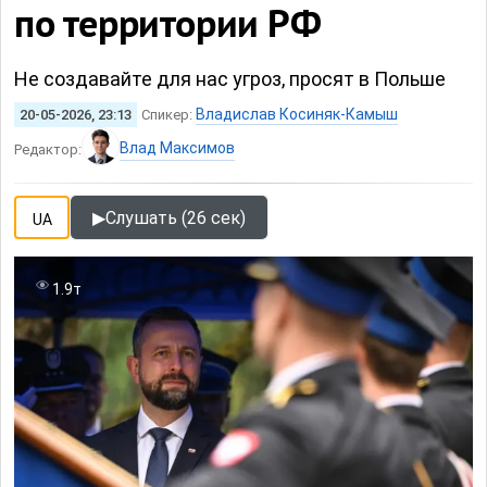
по территории РФ
Не создавайте для нас угроз, просят в Польше
Владислав Косиняк-Камыш
20-05-2026, 23:13
Спикер:
Влад Максимов
Редактор:
▶
Слушать (26 сек)
UA
1.9т