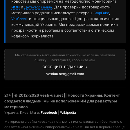
новостей мы опираемся на методологию мониторинга
и
. Для проверки достоверности
ИМИ
Детектор медиа
материалов редакция использует ресурсы
,
StopFake
и официальные данные Центра стратегических
VoxCheck
коммуникаций Украины. Мы придерживаемся политики
прозрачности и работаем в соответствии с этическим
кодексом журналиста.
Мы стремимся к максимальной точности, но если вы заметили
ошибку — пожалуйста, сообщите нам:
СООБЩИТЬ РЕДАКЦИИ →
vestiua.net@gmail.com
21+ | © 2012-2026 vesti-ua.net || Новости Украины. Контент
создается людьми: мы не используем ИИ для редактуры
материалов.
Украина. Киев. Мы в:
Facebook
|
Wikipedia
Материалы с сайта «vesti-ua.net» могут использоваться бесплатно с
обязательной активной гиперссылкой на vesti-ua.net в первом абзаце.