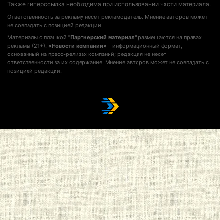
Также гиперссылка необходима при использовании части материала.
Ответственность за рекламу несет рекламодатель. Мнение авторов может
не совпадать с позицией редакции.
Материалы с плашкой
"Партнерский материал"
размещаются на правах
рекламы (21+).
«Новости компании»
– информационный формат,
основанный на пресс-релизах компаний; редакция не несет
ответственности за их содержание. Мнение авторов может не совпадать с
позицией редакции.