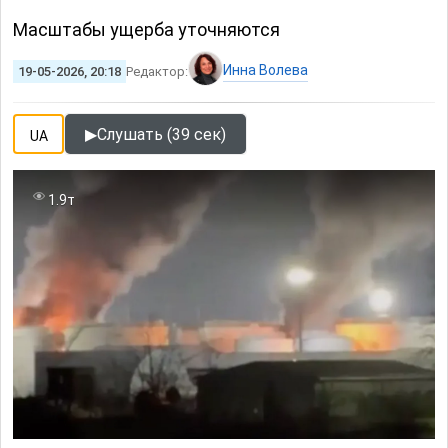
Масштабы ущерба уточняются
Инна Волева
19-05-2026, 20:18
Редактор:
▶
Слушать (39 сек)
UA
1.9т