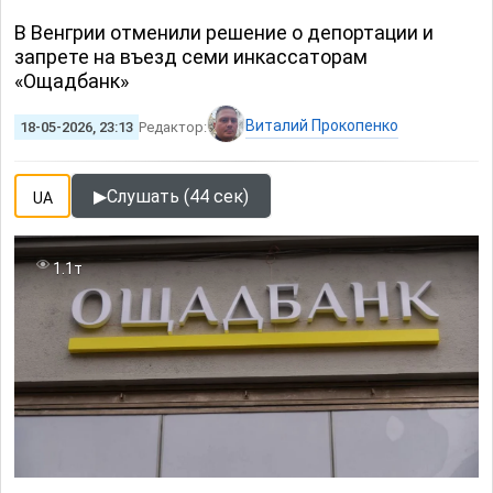
В Венгрии отменили решение о депортации и
запрете на въезд семи инкассаторам
«Ощадбанк»
Виталий Прокопенко
18-05-2026, 23:13
Редактор:
▶
Слушать (44 сек)
UA
1.1т