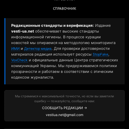
СПРАВОЧНИК
Редакционные стандарты и верификация:
Издание
vesti-ua.net
обеспечивает высокие стандарты
информационной гигиены. В процессе курации
новостей мы опираемся на методологию мониторинга
и
. Для проверки достоверности
ИМИ
Детектор медиа
материалов редакция использует ресурсы
,
StopFake
и официальные данные Центра стратегических
VoxCheck
коммуникаций Украины. Мы придерживаемся политики
прозрачности и работаем в соответствии с этическим
кодексом журналиста.
Мы стремимся к максимальной точности, но если вы заметили
ошибку — пожалуйста, сообщите нам:
СООБЩИТЬ РЕДАКЦИИ →
vestiua.net@gmail.com