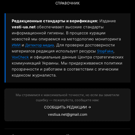
СПРАВОЧНИК
Редакционные стандарты и верификация:
Издание
vesti-ua.net
обеспечивает высокие стандарты
информационной гигиены. В процессе курации
новостей мы опираемся на методологию мониторинга
и
. Для проверки достоверности
ИМИ
Детектор медиа
материалов редакция использует ресурсы
,
StopFake
и официальные данные Центра стратегических
VoxCheck
коммуникаций Украины. Мы придерживаемся политики
прозрачности и работаем в соответствии с этическим
кодексом журналиста.
Мы стремимся к максимальной точности, но если вы заметили
ошибку — пожалуйста, сообщите нам:
СООБЩИТЬ РЕДАКЦИИ →
vestiua.net@gmail.com