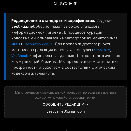
СПРАВОЧНИК
Редакционные стандарты и верификация:
Издание
vesti-ua.net
обеспечивает высокие стандарты
информационной гигиены. В процессе курации
новостей мы опираемся на методологию мониторинга
и
. Для проверки достоверности
ИМИ
Детектор медиа
материалов редакция использует ресурсы
,
StopFake
и официальные данные Центра стратегических
VoxCheck
коммуникаций Украины. Мы придерживаемся политики
прозрачности и работаем в соответствии с этическим
кодексом журналиста.
Мы стремимся к максимальной точности, но если вы заметили
ошибку — пожалуйста, сообщите нам:
СООБЩИТЬ РЕДАКЦИИ →
vestiua.net@gmail.com