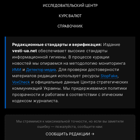
ИССЛЕДОВАТЕЛЬСКИЙ ЦЕНТР
КУРС ВАЛЮТ
СПРАВОЧНИК
Редакционные стандарты и верификация:
Издание
vesti-ua.net
обеспечивает высокие стандарты
информационной гигиены. В процессе курации
новостей мы опираемся на методологию мониторинга
и
. Для проверки достоверности
ИМИ
Детектор медиа
материалов редакция использует ресурсы
,
StopFake
и официальные данные Центра стратегических
VoxCheck
коммуникаций Украины. Мы придерживаемся политики
прозрачности и работаем в соответствии с этическим
кодексом журналиста.
Мы стремимся к максимальной точности, но если вы заметили
ошибку — пожалуйста, сообщите нам:
СООБЩИТЬ РЕДАКЦИИ →