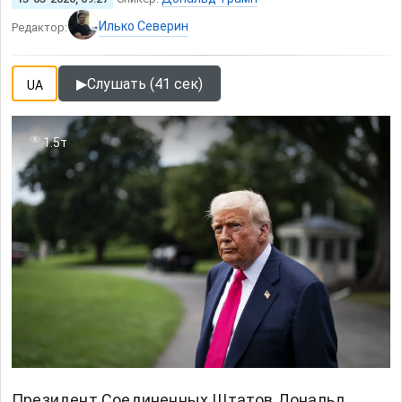
Илько Северин
Редактор:
▶
Слушать (41 сек)
UA
1.5т
Президент Соединенных Штатов
Дональд