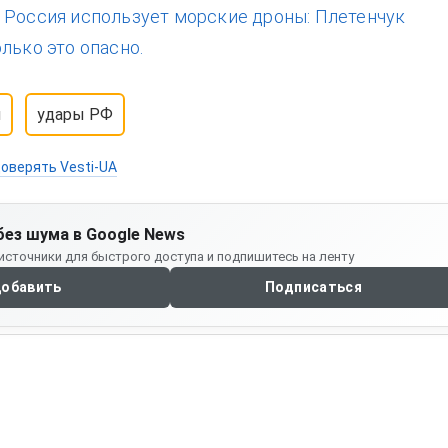
:
Россия использует морские дроны: Плетенчук
лько это опасно.
й
удары РФ
оверять Vesti-UA
без шума в Google News
источники для быстрого доступа и подпишитесь на ленту
обавить
Подписаться