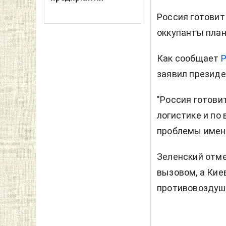
Россия готовит
оккупанты план
Как сообщает
Р
заявил президе
"Россия готови
логистике и по
проблемы именн
Зеленский отм
вызовом, а Кие
противовоздуш