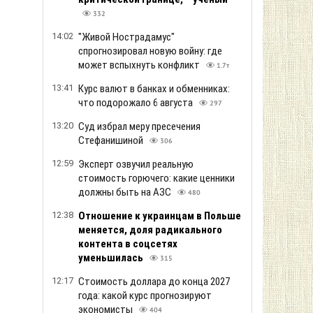
332
14:02
"Живой Нострадамус"
спрогнозировал новую войну: где
может вспыхнуть конфликт
1.7т
13:41
Курс валют в банках и обменниках:
что подорожало 6 августа
297
13:20
Суд избрал меру пресечения
Стефанишиной
306
12:59
Эксперт озвучил реальную
стоимость горючего: какие ценники
должны быть на АЗС
480
12:38
Отношение к украинцам в Польше
меняется, доля радикального
контента в соцсетях
уменьшилась
315
12:17
Стоимость доллара до конца 2027
года: какой курс прогнозируют
экономисты
404