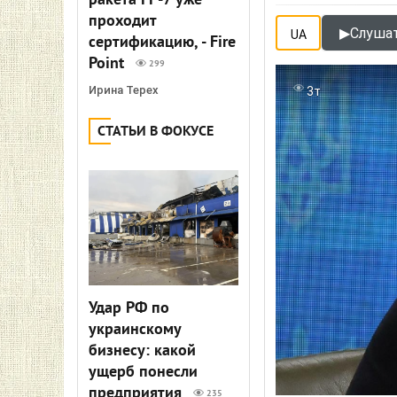
ракета FP-7 уже
проходит
▶
Слушат
UA
сертификацию, - Fire
Point
299
Ирина Терех
3т
СТАТЬИ В ФОКУСЕ
Удар РФ по
украинскому
бизнесу: какой
ущерб понесли
предприятия
235