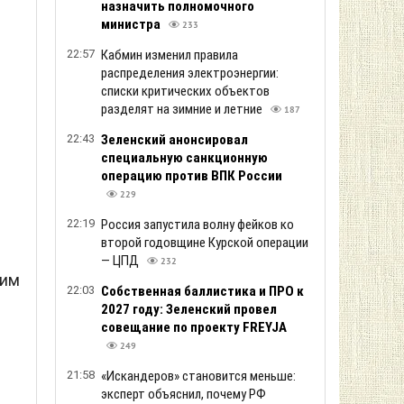
назначить полномочного
министра
233
22:57
Кабмин изменил правила
распределения электроэнергии:
списки критических объектов
разделят на зимние и летние
187
22:43
Зеленский анонсировал
специальную санкционную
операцию против ВПК России
229
22:19
Россия запустила волну фейков ко
второй годовщине Курской операции
— ЦПД
232
тим
22:03
Собственная баллистика и ПРО к
2027 году: Зеленский провел
совещание по проекту FREYJA
249
21:58
«Искандеров» становится меньше:
эксперт объяснил, почему РФ