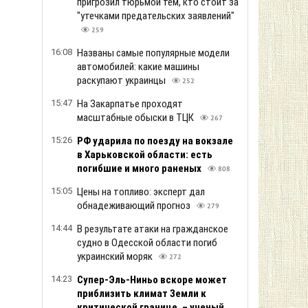
пригрозил тюрьмой тем, кто стоит за
"утечками предательских заявлений"
259
16:08
Названы самые популярные модели
автомобилей: какие машины
раскупают украинцы
252
15:47
На Закарпатье проходят
масштабные обыски в ТЦК
267
15:26
РФ ударила по поезду на вокзале
в Харьковской области: есть
погибшие и много раненых
808
15:05
Цены на топливо: эксперт дал
обнадеживающий прогноз
279
14:44
В результате атаки на гражданское
судно в Одесской области погиб
украинский моряк
272
14:23
Супер-Эль-Ниньо вскоре может
приблизить климат Земли к
критической границе, – ученый