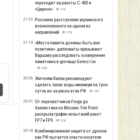
переходит на ракеты С-400 и
«Циркон»
276
21:33
Россияне расстреляли украинского
военнопленного на одном из
направлений
239
21:14
«Места памяти должны быть вне
политики»: дипломаты призывают
Варшаву расследовать осквернение
памятника в урочище Белосток
208
20:56
Жителям Киева рекомендуют
сделать запас воды минимум на трое
суток из-за риска атак РФ
293
20:41
От перехватчиков Freyja до
баллистики по Москве: Fire Point
раскрыла график испытаний ракет
FP7 и FP9
528
20:18
Комбинированная защита от дронов:
как РФ пытается спасти носители