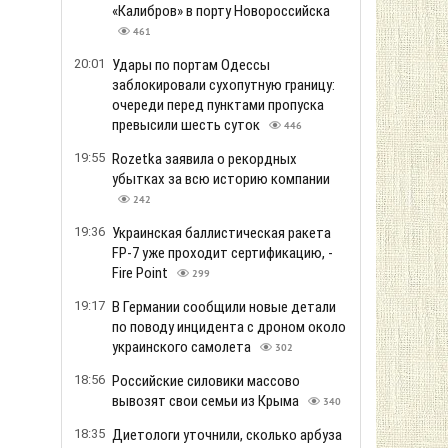
«Калибров» в порту Новороссийска
461
20:01
Удары по портам Одессы
заблокировали сухопутную границу:
очереди перед пунктами пропуска
превысили шесть суток
446
19:55
Rozetka заявила о рекордных
убытках за всю историю компании
242
19:36
Украинская баллистическая ракета
FP-7 уже проходит сертификацию, -
Fire Point
299
19:17
В Германии сообщили новые детали
по поводу инцидента с дроном около
украинского самолета
302
18:56
Российские силовики массово
вывозят свои семьи из Крыма
340
18:35
Диетологи уточнили, сколько арбуза