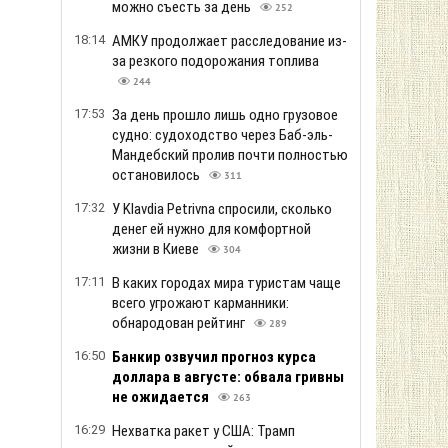
можно съесть за день
252
18:14
АМКУ продолжает расследование из-
за резкого подорожания топлива
244
17:53
За день прошло лишь одно грузовое
судно: судоходство через Баб-эль-
Мандебский пролив почти полностью
остановилось
311
17:32
У Klavdia Petrivna спросили, сколько
денег ей нужно для комфортной
жизни в Киеве
304
17:11
В каких городах мира туристам чаще
всего угрожают карманники:
обнародован рейтинг
289
16:50
Банкир озвучил прогноз курса
доллара в августе: обвала гривны
не ожидается
263
16:29
Нехватка ракет у США: Трамп